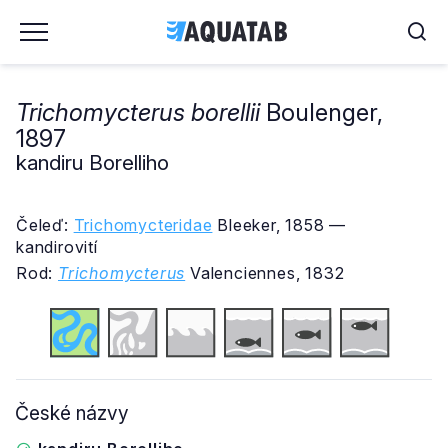
Trichomycterus borellii
Boulenger,
1897
kandiru Borelliho
Čeleď:
Trichomycteridae
Bleeker, 1858 —
kandirovití
Rod:
Trichomycterus
Valenciennes, 1832
České názvy