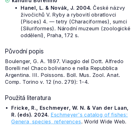
kandiru Borelliho
Hanel, L. & Novák, J. 2004.
České názvy
živočichů V. Ryby a rybovití obratlovci
(Pisces) 4. — tetry (Characiformes), sumci
(Siluriformes). Národní muzeum (zoologické
oddělení), Praha, 172 s.
Původní popis
Boulenger, G. A. 1897. Viaggio del Dott. Alfredo
Borelli nel Chaco boliviano e nella Repubblica
Argentina. III. Poissons. Boll. Mus. Zool. Anat.
Comp. Torino v. 12 (no. 279): 1-4.
Použitá literatura
Fricke, R., Eschmeyer, W. N. & Van der Laan,
R. (eds). 2024.
Eschmeyer's catalog of fishes:
Genera, species, references
. World Wide Web.