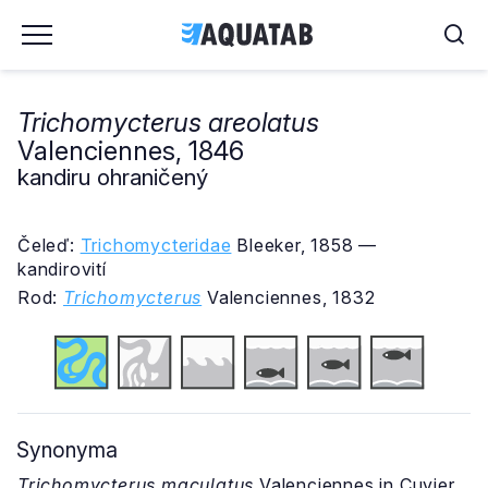
Trichomycterus areolatus
Valenciennes, 1846
kandiru ohraničený
Čeleď:
Trichomycteridae
Bleeker, 1858 —
kandirovití
Rod:
Trichomycterus
Valenciennes, 1832
Synonyma
Trichomycterus maculatus
Valenciennes in Cuvier