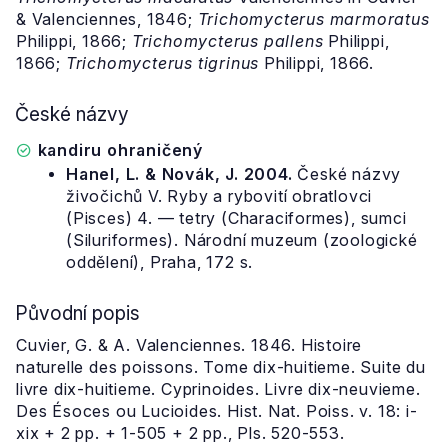
& Valenciennes, 1846;
Trichomycterus marmoratus
Philippi, 1866;
Trichomycterus pallens
Philippi,
1866;
Trichomycterus tigrinus
Philippi, 1866.
České názvy
kandiru ohraničený
Hanel, L. & Novák, J. 2004.
České názvy
živočichů V. Ryby a rybovití obratlovci
(Pisces) 4. — tetry (Characiformes), sumci
(Siluriformes). Národní muzeum (zoologické
oddělení), Praha, 172 s.
Původní popis
Cuvier, G. & A. Valenciennes. 1846. Histoire
naturelle des poissons. Tome dix-huitieme. Suite du
livre dix-huitieme. Cyprinoides. Livre dix-neuvieme.
Des Ésoces ou Lucioides. Hist. Nat. Poiss. v. 18: i-
xix + 2 pp. + 1-505 + 2 pp., Pls. 520-553.