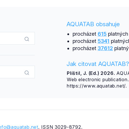
AQUATAB obsahuje
procházet
615
platných 
procházet
5341
platnýc
procházet
37612
platný
Jak citovat AQUATAB?
Plíštil, J. (Ed.) 2026.
AQUAT
Web electronic publicatio
https://www.aquatab.net/.
info@aquatab.net
. ISSN 3029-8792.