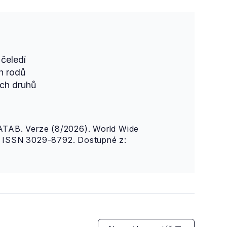
čeledí
h rodů
ch druhů
AB. Verze (8/2026). World Wide
n. ISSN 3029-8792. Dostupné z: