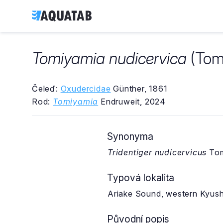
Tomiyamia nudicervica
(Tom
Čeleď:
Oxudercidae
Günther, 1861
Rod:
Tomiyamia
Endruweit, 2024
Synonyma
Tridentiger nudicervicus
Tom
Typová lokalita
Ariake Sound, western Kyush
Původní popis