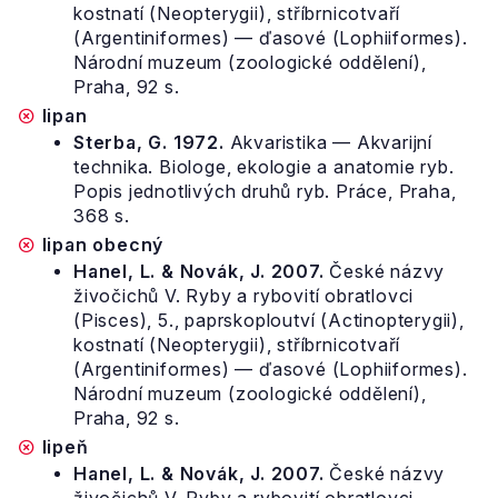
kostnatí (Neopterygii), stříbrnicotvaří
(Argentiniformes) — ďasové (Lophiiformes).
Národní muzeum (zoologické oddělení),
Praha, 92 s.
lipan
Sterba, G. 1972.
Akvaristika — Akvarijní
technika. Biologe, ekologie a anatomie ryb.
Popis jednotlivých druhů ryb. Práce, Praha,
368 s.
lipan obecný
Hanel, L. & Novák, J. 2007.
České názvy
živočichů V. Ryby a rybovití obratlovci
(Pisces), 5., paprskoploutví (Actinopterygii),
kostnatí (Neopterygii), stříbrnicotvaří
(Argentiniformes) — ďasové (Lophiiformes).
Národní muzeum (zoologické oddělení),
Praha, 92 s.
lipeň
Hanel, L. & Novák, J. 2007.
České názvy