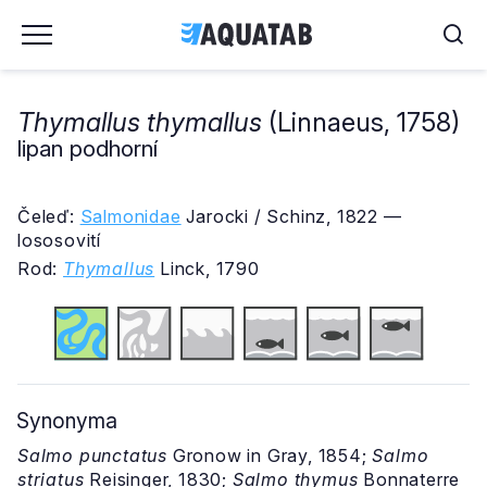
Thymallus thymallus
(Linnaeus, 1758)
lipan podhorní
Čeleď:
Salmonidae
Jarocki / Schinz, 1822 —
lososovití
Rod:
Thymallus
Linck, 1790
Synonyma
Salmo punctatus
Gronow in Gray, 1854;
Salmo
striatus
Reisinger, 1830;
Salmo thymus
Bonnaterre