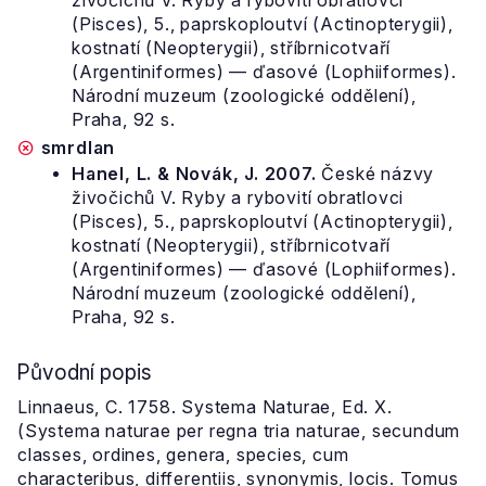
živočichů V. Ryby a rybovití obratlovci
(Pisces), 5., paprskoploutví (Actinopterygii),
kostnatí (Neopterygii), stříbrnicotvaří
(Argentiniformes) — ďasové (Lophiiformes).
Národní muzeum (zoologické oddělení),
Praha, 92 s.
smrdlan
Hanel, L. & Novák, J. 2007.
České názvy
živočichů V. Ryby a rybovití obratlovci
(Pisces), 5., paprskoploutví (Actinopterygii),
kostnatí (Neopterygii), stříbrnicotvaří
(Argentiniformes) — ďasové (Lophiiformes).
Národní muzeum (zoologické oddělení),
Praha, 92 s.
Původní popis
Linnaeus, C. 1758. Systema Naturae, Ed. X.
(Systema naturae per regna tria naturae, secundum
classes, ordines, genera, species, cum
characteribus, differentiis, synonymis, locis. Tomus