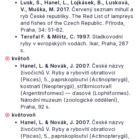
Lusk, S., Hanel, L., Lojkásek, B., Lusková,
V., Muška, M. 2017.
Červený seznam mihulí a
ryb České republiky. The Red List of lampreys
and fishes of the Czech Republic. Příroda,
Praha, 34: 51–82.
Terofal F. & Militz, C. 1997.
Sladkovodní
ryby v evropských vodách. Ikar, Praha, 287
s.
květoň
Hanel, L. & Novák, J. 2007.
České názvy
živočichů V. Ryby a rybovití obratlovci
(Pisces), 5., paprskoploutví (Actinopterygii),
kostnatí (Neopterygii), stříbrnicotvaří
(Argentiniformes) — ďasové (Lophiiformes).
Národní muzeum (zoologické oddělení),
Praha, 92 s.
květovoň
Hanel, L. & Novák, J. 2007.
České názvy
živočichů V. Ryby a rybovití obratlovci
(Pisces), 5., paprskoploutví (Actinopterygii),