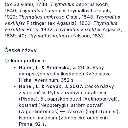
(ex Salviani), 1788;
Thymallus decorus
Koch,
1840;
Thymallus kamensis
thymallus Lukasch,
1929;
Thymallus umbrosa
Gistel, 1848;
Thymallus
vexillifer
Fitzinger (ex Agassiz), 1832;
Thymallus
vexillifer
Perty, 1832;
Thymallus vexillifer
Agassiz,
1839-40;
Thymallus vulgaris
Nilsson, 1832.
České názvy
lipan podhorní
Hanel, L. & Andreska, J. 2013.
Ryby
evropských vod v ilustracích Květoslava
Híska. Aventinum, 352 s.
Hanel, L. & Novák, J. 2007.
České názvy
živočichů V. Ryby a rybovití obratlovci
(Pisces), 5., paprskoploutví (Actinopterygii),
kostnatí (Neopterygii), stříbrnicotvaří
(Argentiniformes) — ďasové (Lophiiformes).
Národní muzeum (zoologické oddělení),
Praha, 92 s.