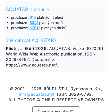
AQUATAB obsahuje
procházet
615
platných čeledí
procházet
5341
platných rodů
procházet
37612
platných druhů
Jak citovat AQUATAB?
Plíštil, J. (Ed.) 2026.
AQUATAB. Verze (8/2026).
World Wide Web electronic publication. ISSN
3029-8792. Dostupné z:
https://www.aquatab.net/.
© 2001 — 2026 JIŘÍ PLÍŠTIL, Rychnov n. Kn.,
info@aquatab.net
. ISSN 3029-8792.
ALL PHOTOS © THEIR RESPECTIVE OWNERS
Napsat komentář