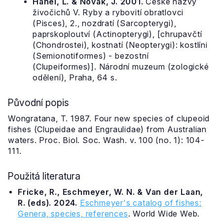
Hanel, L. & Novák, J. 2001.
České názvy
živočichů V. Ryby a rybovití obratlovci
(Pisces), 2., nozdratí (Sarcopterygi),
paprskoploutví (Actinopterygi), [chrupavčtí
(Chondrostei), kostnatí (Neopterygi): kostlíni
(Semionotiformes) - bezostní
(Clupeiformes)]. Národní muzeum (zologické
odělení), Praha, 64 s.
Původní popis
Wongratana, T. 1987. Four new species of clupeoid
fishes (Clupeidae and Engraulidae) from Australian
waters. Proc. Biol. Soc. Wash. v. 100 (no. 1): 104-
111.
Použitá literatura
Fricke, R., Eschmeyer, W. N. & Van der Laan,
R. (eds). 2024.
Eschmeyer's catalog of fishes:
Genera, species, references
. World Wide Web.