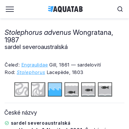
Stolephorus advenus
Wongratana,
1987
sardel severoaustralská
Čeleď:
Engraulidae
Gill, 1861 — sardelovití
Rod:
Stolephorus
Lacepède, 1803
České názvy
sardel severoaustralská