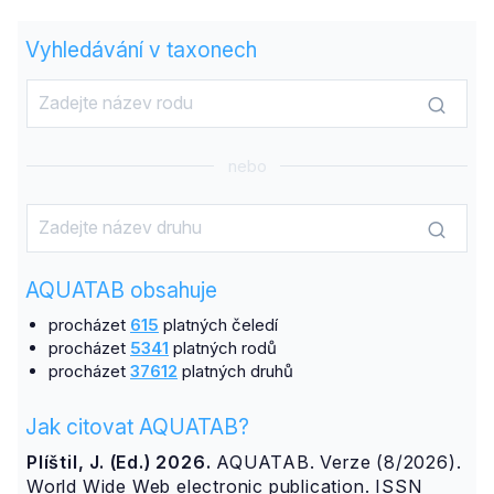
Vyhledávání v taxonech
nebo
AQUATAB obsahuje
procházet
615
platných čeledí
procházet
5341
platných rodů
procházet
37612
platných druhů
Jak citovat AQUATAB?
Plíštil, J. (Ed.) 2026.
AQUATAB. Verze (8/2026).
World Wide Web electronic publication. ISSN