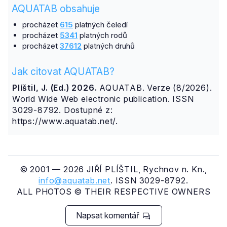
AQUATAB obsahuje
procházet
615
platných čeledí
procházet
5341
platných rodů
procházet
37612
platných druhů
Jak citovat AQUATAB?
Plíštil, J. (Ed.) 2026.
AQUATAB. Verze (8/2026).
World Wide Web electronic publication. ISSN
3029-8792. Dostupné z:
https://www.aquatab.net/.
© 2001 — 2026 JIŘÍ PLÍŠTIL, Rychnov n. Kn.,
info@aquatab.net
. ISSN 3029-8792.
ALL PHOTOS © THEIR RESPECTIVE OWNERS
Napsat komentář