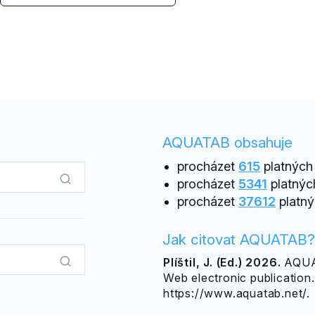
AQUATAB obsahuje
procházet
615
platných 
procházet
5341
platnýc
procházet
37612
platný
Jak citovat AQUATAB?
Plíštil, J. (Ed.) 2026.
AQUAT
Web electronic publicatio
https://www.aquatab.net/.