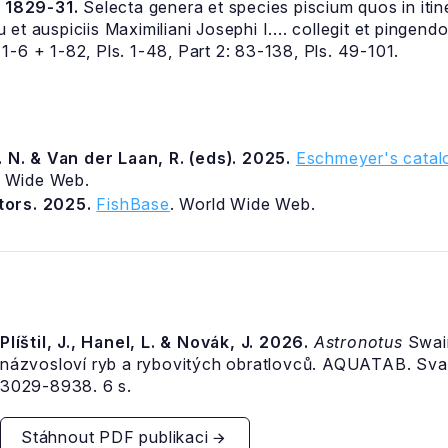
. 1829-31.
Selecta genera et species piscium quos in itin
spiciis Maximiliani Josephi I.... collegit et pingendos 
 + 1-6 + 1-82, Pls. 1-48, Part 2: 83-138, Pls. 49-101.
 N. & Van der Laan, R. (eds). 2025.
Eschmeyer's catalo
d Wide Web.
itors. 2025.
FishBase
. World Wide Web.
Plíštil, J., Hanel, L. & Novák, J. 2026.
Astronotus
Swai
názvosloví ryb a rybovitých obratlovců. AQUATAB. Sva
3029-8938. 6 s.
Stáhnout PDF publikaci