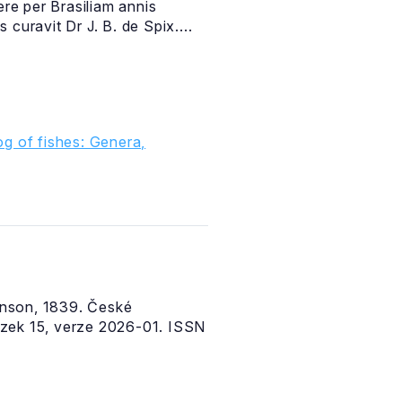
ere per Brasiliam annis
curavit Dr J. B. de Spix....
g of fishes: Genera,
nson, 1839. České
zek 15, verze 2026-01. ISSN