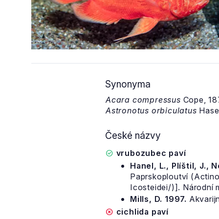
Synonyma
Acara compressus
Cope, 18
Astronotus orbiculatus
Hase
České názvy
vrubozubec paví
Hanel, L., Plíštil, J., 
Paprskoploutví (Actino
Icosteidei/)]. Národní
Mills, D. 1997.
Akvarijn
cichlida paví