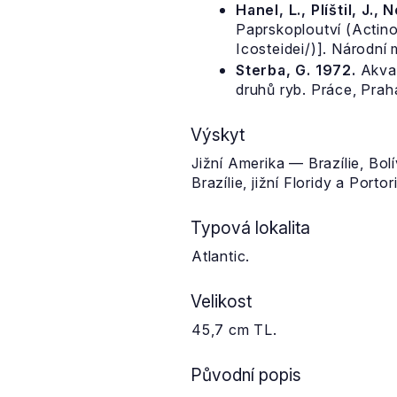
Hanel, L., Plíštil, J., 
Paprskoploutví (Actino
Icosteidei/)]. Národní
Sterba, G. 1972.
Akvar
druhů ryb. Práce, Prah
Výskyt
Jižní Amerika — Brazílie, Bo
Brazílie, jižní Floridy a Porto
Typová lokalita
Atlantic.
Velikost
45,7 cm TL.
Původní popis