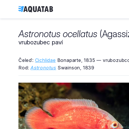
Astronotus ocellatus
(Agassiz
vrubozubec paví
Čeleď:
Cichlidae
Bonaparte, 1835 — vrubozubco
Rod:
Astronotus
Swainson, 1839
Astronotus ocellatus
Albín
vrubozubec paví