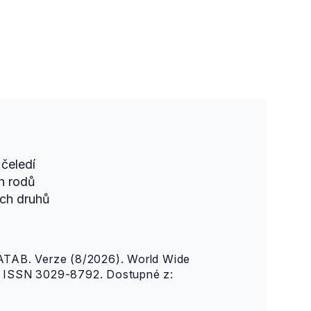
čeledí
h rodů
ch druhů
AB. Verze (8/2026). World Wide
n. ISSN 3029-8792. Dostupné z: