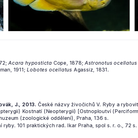
72;
Acara hyposticta
Cope, 1878;
Astronotus ocellatus
man, 1911;
Lobotes ocellatus
Agassiz, 1831.
Novák, J., 2013.
České názvy živočichů V. Ryby a rybovití
pterygii) Kostnatí (Neopterygii) [Ostnoploutví (Percifor
 muzeum (zoologické oddělení), Praha, 136 s.
í ryby. 101 praktických rad. Ikar Praha, spol s. r. o., 72 s.