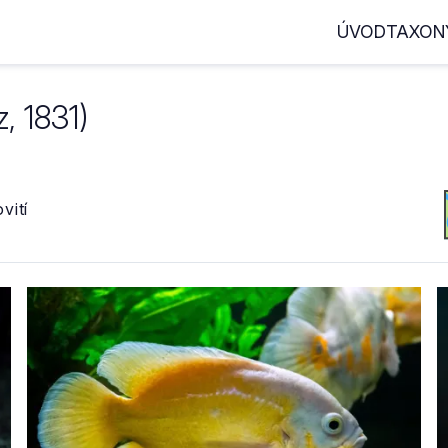
ÚVOD
TAXON
, 1831)
vití
Astronotus ocellatus
"Red Chilli"
vrubozubec paví