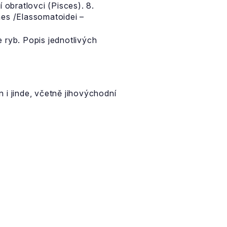
 obratlovci (Pisces). 8.
mes /Elassomatoidei –
e ryb. Popis jednotlivých
 i jinde, včetně jihovýchodní