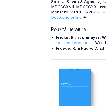
Spix, J. B. von & Agassiz, L
MDCCCXVII-MDCCCXX jussu et au
Monachii. Part 1: i-xvi + i-ii
Dostupné online
Použitá literatura
Fricke, R., Eschmeyer, W.
species, references
. Worl
Froese, R. & Pauly, D. Ed