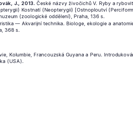
Novák, J., 2013.
České názvy živočichů V. Ryby a rybovití
pterygii) Kostnatí (Neopterygii) [Ostnoploutví (Percifor
 muzeum (zoologické oddělení), Praha, 136 s.
istika — Akvarijní technika. Biologe, ekologie a anatomi
a, 368 s.
lívie, Kolumbie, Francouzská Guyana a Peru. Introdukován
rika (USA).