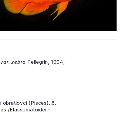
 var. zebra
Pellegrin, 1904;
 obratlovci (Pisces). 8.
mes /Elassomatoidei –