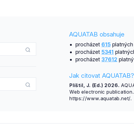
AQUATAB obsahuje
procházet
615
platných 
procházet
5341
platnýc
procházet
37612
platný
Jak citovat AQUATAB?
Plíštil, J. (Ed.) 2026.
AQUAT
Web electronic publicatio
https://www.aquatab.net/.