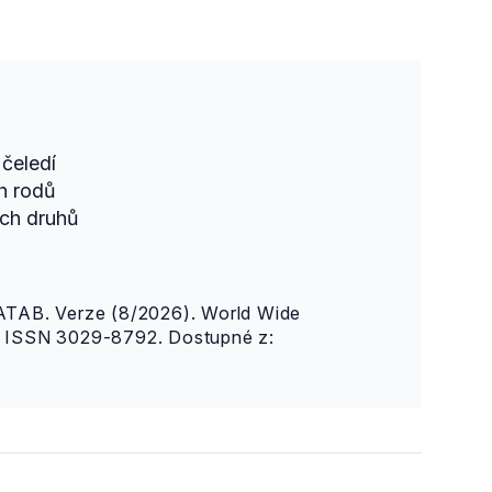
čeledí
h rodů
ch druhů
AB. Verze (8/2026). World Wide
n. ISSN 3029-8792. Dostupné z: