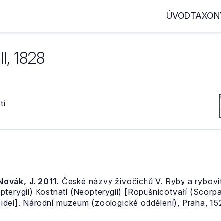
ÚVOD
TAXON
l, 1828
tí
 Novák, J. 2011.
České názvy živočichů V. Ryby a rybovití
pterygii) Kostnatí (Neopterygii) [Ropušnicotvaří (Scor
dei]. Národní muzeum (zoologické oddělení), Praha, 152