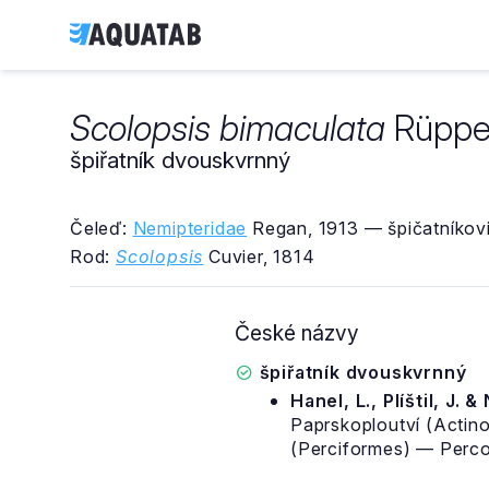
Scolopsis bimaculata
Rüppel
špiřatník dvouskvrnný
Čeleď:
Nemipteridae
Regan, 1913 — špičatníkovi
Rod:
Scolopsis
Cuvier, 1814
České názvy
špiřatník dvouskvrnný
Hanel, L., Plíštil, J. &
Paprskoploutví (Actino
(Perciformes) — Percoi