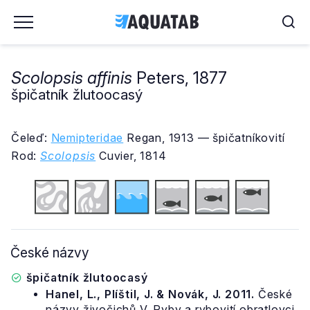
Scolopsis affinis
Peters, 1877
špičatník žlutoocasý
Čeleď:
Nemipteridae
Regan, 1913 — špičatníkovití
Rod:
Scolopsis
Cuvier, 1814
České názvy
špičatník žlutoocasý
Hanel, L., Plíštil, J. & Novák, J. 2011.
České
názvy živočichů V. Ryby a rybovití obratlovci