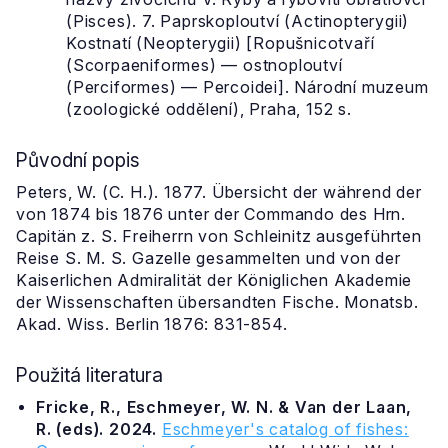
(Pisces). 7. Paprskoploutví (Actinopterygii)
Kostnatí (Neopterygii) [Ropušnicotvaří
(Scorpaeniformes) — ostnoploutví
(Perciformes) — Percoidei]. Národní muzeum
(zoologické oddělení), Praha, 152 s.
Původní popis
Peters, W. (C. H.). 1877. Übersicht der während der
von 1874 bis 1876 unter der Commando des Hrn.
Capitän z. S. Freiherrn von Schleinitz ausgeführten
Reise S. M. S. Gazelle gesammelten und von der
Kaiserlichen Admiralität der Königlichen Akademie
der Wissenschaften übersandten Fische. Monatsb.
Akad. Wiss. Berlin 1876: 831-854.
Použitá literatura
Fricke, R., Eschmeyer, W. N. & Van der Laan,
R. (eds). 2024.
Eschmeyer's catalog of fishes: