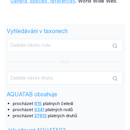
Genera, species, references
. World Wide Web.
Vyhledávání v taxonech
nebo
AQUATAB obsahuje
procházet
615
platných čeledí
procházet
5341
platných rodů
procházet
37612
platných druhů