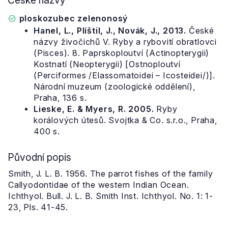
České názvy
ploskozubec zelenonosý
Hanel, L., Plíštil, J., Novák, J., 2013.
České
názvy živočichů V. Ryby a rybovití obratlovci
(Pisces). 8. Paprskoploutví (Actinopterygii)
Kostnatí (Neopterygii) [Ostnoploutví
(Perciformes /Elassomatoidei – Icosteidei/)].
Národní muzeum (zoologické oddělení),
Praha, 136 s.
Lieske, E. & Myers, R. 2005.
Ryby
korálových útesů. Svojtka & Co. s.r.o., Praha,
400 s.
Původní popis
Smith, J. L. B. 1956. The parrot fishes of the family
Callyodontidae of the western Indian Ocean.
Ichthyol. Bull. J. L. B. Smith Inst. Ichthyol. No. 1: 1-
23, Pls. 41-45.