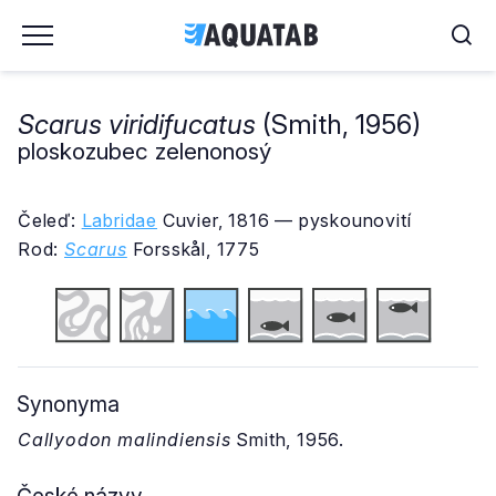
Scarus viridifucatus
(Smith, 1956)
ploskozubec zelenonosý
Čeleď:
Labridae
Cuvier, 1816 — pyskounovití
Rod:
Scarus
Forsskål, 1775
Synonyma
Callyodon malindiensis
Smith, 1956.