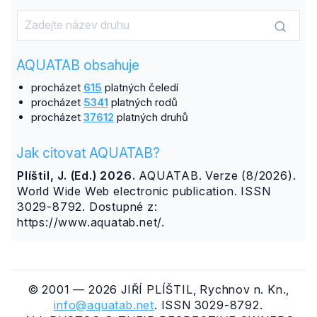
AQUATAB obsahuje
procházet
615
platných čeledí
procházet
5341
platných rodů
procházet
37612
platných druhů
Jak citovat AQUATAB?
Plíštil, J. (Ed.) 2026.
AQUATAB. Verze (8/2026).
World Wide Web electronic publication. ISSN
3029-8792. Dostupné z:
https://www.aquatab.net/.
© 2001 — 2026 JIŘÍ PLÍŠTIL, Rychnov n. Kn.,
info@aquatab.net
. ISSN 3029-8792.