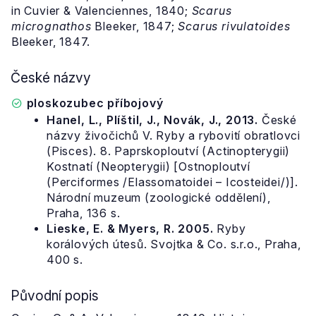
in Cuvier & Valenciennes, 1840;
Scarus
micrognathos
Bleeker, 1847;
Scarus rivulatoides
Bleeker, 1847.
České názvy
ploskozubec příbojový
Hanel, L., Plíštil, J., Novák, J., 2013.
České
názvy živočichů V. Ryby a rybovití obratlovci
(Pisces). 8. Paprskoploutví (Actinopterygii)
Kostnatí (Neopterygii) [Ostnoploutví
(Perciformes /Elassomatoidei – Icosteidei/)].
Národní muzeum (zoologické oddělení),
Praha, 136 s.
Lieske, E. & Myers, R. 2005.
Ryby
korálových útesů. Svojtka & Co. s.r.o., Praha,
400 s.
Původní popis