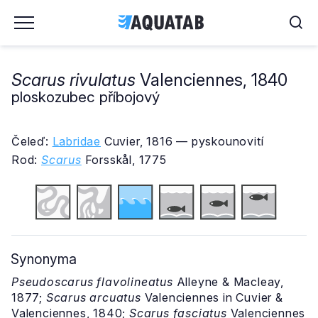
Scarus rivulatus
Valenciennes, 1840
ploskozubec příbojový
Čeleď:
Labridae
Cuvier, 1816 — pyskounovití
Rod:
Scarus
Forsskål, 1775
Synonyma
Pseudoscarus flavolineatus
Alleyne & Macleay,
1877;
Scarus arcuatus
Valenciennes in Cuvier &
Valenciennes, 1840;
Scarus fasciatus
Valenciennes