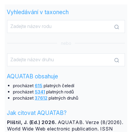
Vyhledávání v taxonech
nebo
AQUATAB obsahuje
procházet
615
platných čeledí
procházet
5341
platných rodů
procházet
37612
platných druhů
Jak citovat AQUATAB?
Plíštil, J. (Ed.) 2026.
AQUATAB. Verze (8/2026).
World Wide Web electronic publication. ISSN