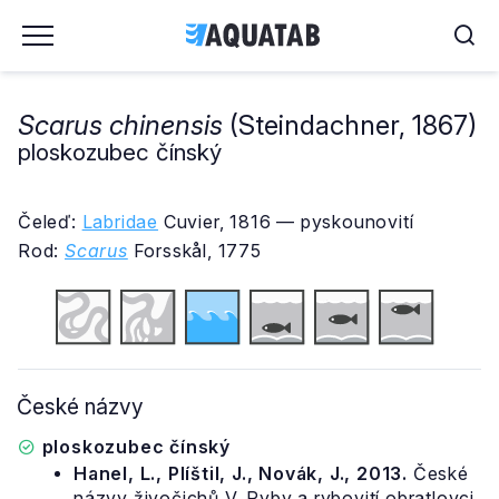
Scarus chinensis
(Steindachner, 1867)
ploskozubec čínský
Čeleď:
Labridae
Cuvier, 1816 — pyskounovití
Rod:
Scarus
Forsskål, 1775
České názvy
ploskozubec čínský
Hanel, L., Plíštil, J., Novák, J., 2013.
České
názvy živočichů V. Ryby a rybovití obratlovci