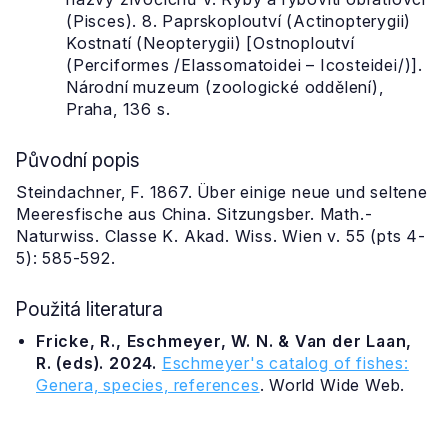
(Pisces). 8. Paprskoploutví (Actinopterygii)
Kostnatí (Neopterygii) [Ostnoploutví
(Perciformes /Elassomatoidei – Icosteidei/)].
Národní muzeum (zoologické oddělení),
Praha, 136 s.
Původní popis
Steindachner, F. 1867. Über einige neue und seltene
Meeresfische aus China. Sitzungsber. Math.-
Naturwiss. Classe K. Akad. Wiss. Wien v. 55 (pts 4-
5): 585-592.
Použitá literatura
Fricke, R., Eschmeyer, W. N. & Van der Laan,
R. (eds). 2024.
Eschmeyer's catalog of fishes:
Genera, species, references
. World Wide Web.