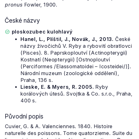
pronus
Fowler, 1900.
České názvy
ploskozubec kulohlavý
Hanel, L., Plíštil, J., Novák, J., 2013.
České
názvy živočichů V. Ryby a rybovití obratlovci
(Pisces). 8. Paprskoploutví (Actinopterygii)
Kostnatí (Neopterygii) [Ostnoploutví
(Perciformes /Elassomatoidei – Icosteidei/)].
Národní muzeum (zoologické oddělení),
Praha, 136 s.
Lieske, E. & Myers, R. 2005.
Ryby
korálových útesů. Svojtka & Co. s.r.o., Praha,
400 s.
Původní popis
Cuvier, G. & A. Valenciennes. 1840. Histoire
naturelle des poissons. Tome quatorzieme. Suite du