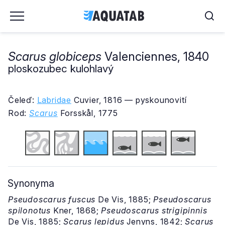
Scarus globiceps
Valenciennes, 1840
ploskozubec kulohlavý
Čeleď:
Labridae
Cuvier, 1816 — pyskounovití
Rod:
Scarus
Forsskål, 1775
Synonyma
Pseudoscarus fuscus
De Vis, 1885;
Pseudoscarus
spilonotus
Kner, 1868;
Pseudoscarus strigipinnis
De Vis, 1885;
Scarus lepidus
Jenyns, 1842;
Scarus