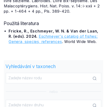
livre seizieme. Labroides. Livre dix-septieme. Des
Malacoptérygiens. Hist. Nat. Poiss. v. 14: i-xxii + 2
pp. + 1-464 + 4 pp., Pls. 389-420.
Použitá literatura
Fricke, R., Eschmeyer, W. N. & Van der Laan,
R. (eds). 2024.
Eschmeyer's catalog of fishes:
Genera, species, references
. World Wide Web.
Vyhledávání v taxonech
nebo