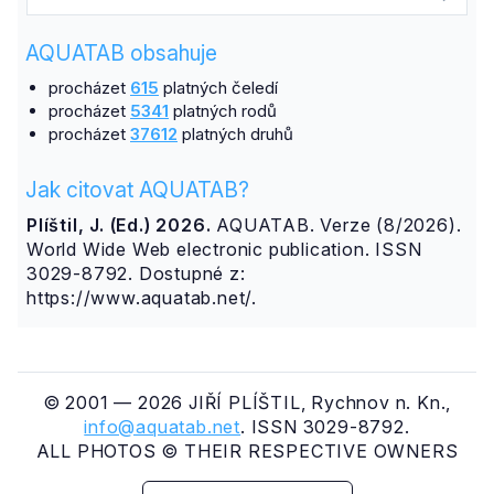
AQUATAB obsahuje
procházet
615
platných čeledí
procházet
5341
platných rodů
procházet
37612
platných druhů
Jak citovat AQUATAB?
Plíštil, J. (Ed.) 2026.
AQUATAB. Verze (8/2026).
World Wide Web electronic publication. ISSN
3029-8792. Dostupné z:
https://www.aquatab.net/.
© 2001 — 2026 JIŘÍ PLÍŠTIL, Rychnov n. Kn.,
info@aquatab.net
. ISSN 3029-8792.
ALL PHOTOS © THEIR RESPECTIVE OWNERS