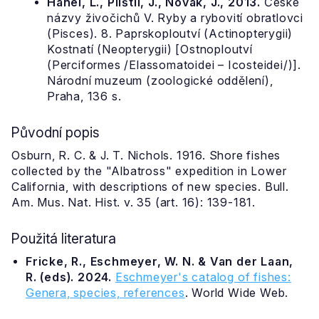
Hanel, L., Plíštil, J., Novák, J., 2013.
České
názvy živočichů V. Ryby a rybovití obratlovci
(Pisces). 8. Paprskoploutví (Actinopterygii)
Kostnatí (Neopterygii) [Ostnoploutví
(Perciformes /Elassomatoidei – Icosteidei/)].
Národní muzeum (zoologické oddělení),
Praha, 136 s.
Původní popis
Osburn, R. C. & J. T. Nichols. 1916. Shore fishes
collected by the "Albatross" expedition in Lower
California, with descriptions of new species. Bull.
Am. Mus. Nat. Hist. v. 35 (art. 16): 139-181.
Použitá literatura
Fricke, R., Eschmeyer, W. N. & Van der Laan,
R. (eds). 2024.
Eschmeyer's catalog of fishes:
Genera, species, references
. World Wide Web.