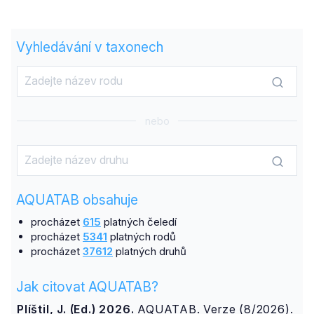
Vyhledávání v taxonech
nebo
AQUATAB obsahuje
procházet
615
platných čeledí
procházet
5341
platných rodů
procházet
37612
platných druhů
Jak citovat AQUATAB?
Plíštil, J. (Ed.) 2026.
AQUATAB. Verze (8/2026).