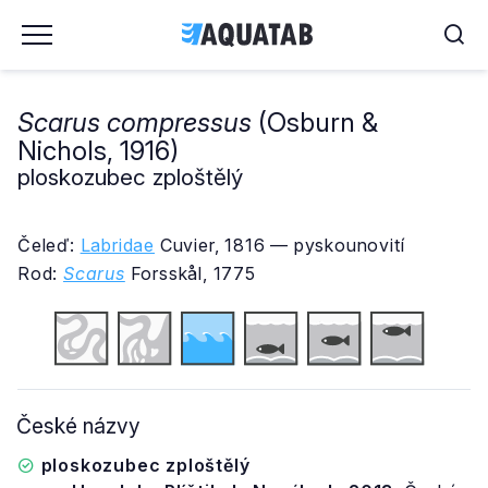
Scarus compressus
(Osburn &
Nichols, 1916)
ploskozubec zploštělý
Čeleď:
Labridae
Cuvier, 1816 — pyskounovití
Rod:
Scarus
Forsskål, 1775
České názvy
ploskozubec zploštělý