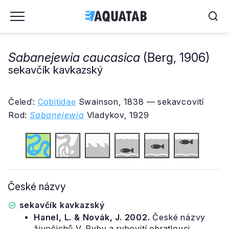
Sabanejewia caucasica
(Berg, 1906)
sekavčík kavkazský
Čeleď:
Cobitidae
Swainson, 1838 — sekavcovití
Rod:
Sabanejewia
Vladykov, 1929
České názvy
sekavčík kavkazský
Hanel, L. & Novák, J. 2002.
České názvy
živočichů V. Ryby a rybovití obratlovci