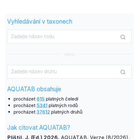
Vyhledávání v taxonech
nebo
AQUATAB obsahuje
procházet
615
platných čeledí
procházet
5341
platných rodů
procházet
37612
platných druhů
Jak citovat AQUATAB?
Plíštil, J. (Ed.) 2026.
AQUATAB. Verze (8/2026).