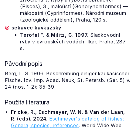
(Pisces), 3., maloústí (Gonorynchiformes) —
máloostní (Cypriniformes). Národní muzeum
(zoologické oddělení), Praha, 120 s.
sekavec kavkazský
Terofal F. & Militz, C. 1997.
Sladkovodní
ryby v evropských vodách. Ikar, Praha, 287
s.
Původní popis
Berg, L. S. 1906. Beschreibung einiger kaukasischer
Fische. Izv. Imp. Acad. Nauk, St. Petersb. (Ser. 5) v.
24 (nos. 1-2): 35-39.
Použitá literatura
Fricke, R., Eschmeyer, W. N. & Van der Laan,
R. (eds). 2024.
Eschmeyer's catalog of fishes:
Genera, species, references
. World Wide Web.