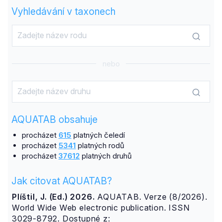
Vyhledávání v taxonech
nebo
AQUATAB obsahuje
procházet
615
platných čeledí
procházet
5341
platných rodů
procházet
37612
platných druhů
Jak citovat AQUATAB?
Plíštil, J. (Ed.) 2026.
AQUATAB. Verze (8/2026).
World Wide Web electronic publication. ISSN
3029-8792. Dostupné z: