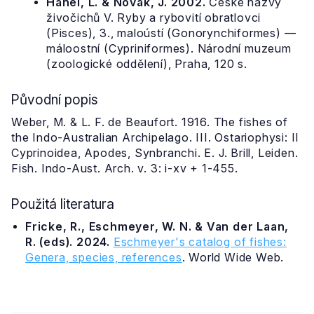
Hanel, L. & Novák, J. 2002.
České názvy
živočichů V. Ryby a rybovití obratlovci
(Pisces), 3., maloústí (Gonorynchiformes) —
máloostní (Cypriniformes). Národní muzeum
(zoologické oddělení), Praha, 120 s.
Původní popis
Weber, M. & L. F. de Beaufort. 1916. The fishes of
the Indo-Australian Archipelago. III. Ostariophysi: II
Cyprinoidea, Apodes, Synbranchi. E. J. Brill, Leiden.
Fish. Indo-Aust. Arch. v. 3: i-xv + 1-455.
Použitá literatura
Fricke, R., Eschmeyer, W. N. & Van der Laan,
R. (eds). 2024.
Eschmeyer's catalog of fishes:
Genera, species, references
. World Wide Web.