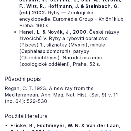
F., Witt, R., Hoffmann, J. & Steinbach, G.
(ed.) 2002.
Ryby — Zoologická
encyklopedie. Euromedia Group - Knižní klub,
Praha. 160 s.
Hanel, L. & Novák, J., 2000.
České názvy
živočichů V. Ryby a rybovití obratlovci
(Pisces) 1., sliznatky (Myxini), mihule
(Cephalaspidomorphi), paryby
(Chondrichthyes). Národní muzeum
(zoologické oddělení), Praha, 52 s.
Původní popis
Regan, C. T. 1923. A new ray from the
Mediterranean. Ann. Mag. Nat. Hist. (Ser. 9) v. 11
(no. 64): 529-530.
Použitá literatura
Fricke, R., Eschmeyer, W. N. & Van der Laan,