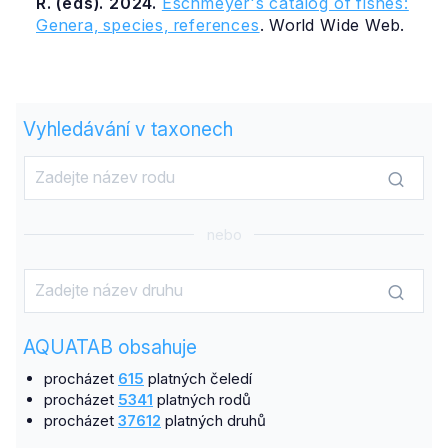
R. (eds). 2024.
Eschmeyer's catalog of fishes:
Genera, species, references
. World Wide Web.
Vyhledávání v taxonech
nebo
AQUATAB obsahuje
procházet
615
platných čeledí
procházet
5341
platných rodů
procházet
37612
platných druhů