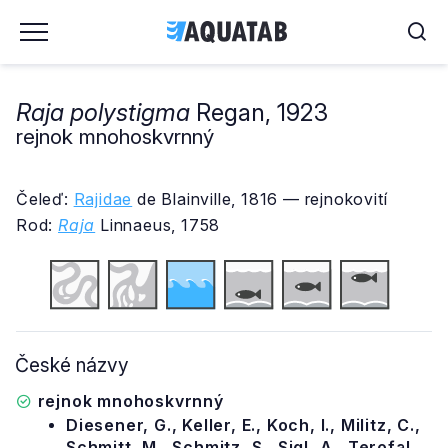
Raja polystigma
Regan, 1923
rejnok mnohoskvrnný
Čeleď:
Rajidae
de Blainville, 1816 — rejnokovití
Rod:
Raja
Linnaeus, 1758
České názvy
rejnok mnohoskvrnný
Diesener, G., Keller, E., Koch, I., Militz, C.,
Schmitt, M., Schmitz, S., Sigl, A., Terofal,