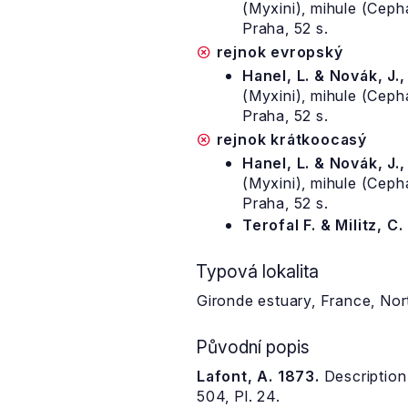
(Myxini), mihule (Cep
Praha, 52 s.
rejnok evropský
Hanel, L. & Novák, J.
(Myxini), mihule (Cep
Praha, 52 s.
rejnok krátkoocasý
Hanel, L. & Novák, J.
(Myxini), mihule (Cep
Praha, 52 s.
Terofal F. & Militz, C.
Typová lokalita
Gironde estuary, France, Nor
Původní popis
Lafont, A. 1873.
Description 
504, Pl. 24.