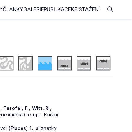
Y
ČLÁNKY
GALERIE
PUBLIKACE
KE STAŽENÍ
, Terofal, F., Witt, R.,
uromedia Group - Knižní
ci (Pisces) 1., sliznatky