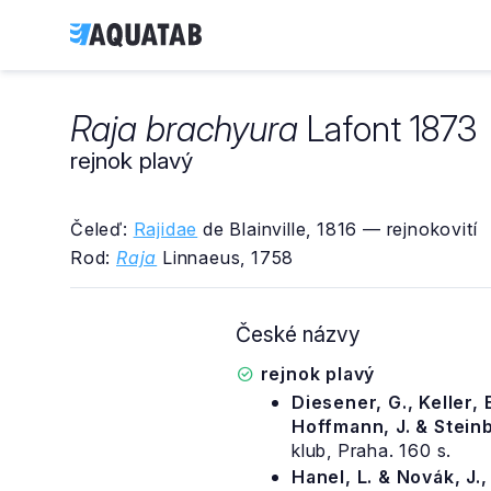
Raja brachyura
Lafont 1873
rejnok plavý
Čeleď:
Rajidae
de Blainville, 1816 — rejnokovití
Rod:
Raja
Linnaeus, 1758
České názvy
rejnok plavý
Diesener, G., Keller, E
Hoffmann, J. & Steinb
klub, Praha. 160 s.
Hanel, L. & Novák, J.