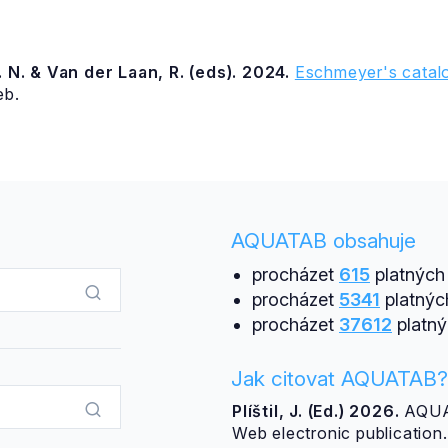
 N. & Van der Laan, R. (eds). 2024.
Eschmeyer's catalo
eb.
AQUATAB obsahuje
procházet
615
platných 
procházet
5341
platnýc
procházet
37612
platný
Jak citovat AQUATAB?
Plíštil, J. (Ed.) 2026.
AQUAT
Web electronic publicatio