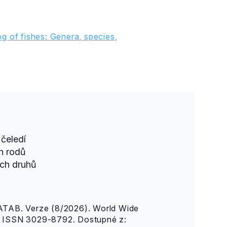
g of fishes: Genera, species,
čeledí
h rodů
ch druhů
AB. Verze (8/2026). World Wide
n. ISSN 3029-8792. Dostupné z: