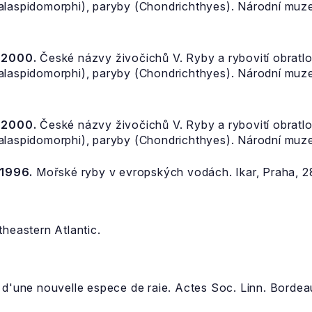
halaspidomorphi), paryby (Chondrichthyes). Národní muz
, 2000.
České názvy živočichů V. Ryby a rybovití obratlov
halaspidomorphi), paryby (Chondrichthyes). Národní muz
, 2000.
České názvy živočichů V. Ryby a rybovití obratlov
halaspidomorphi), paryby (Chondrichthyes). Národní muz
 1996.
Mořské ryby v evropských vodách. Ikar, Praha, 2
theastern Atlantic.
d'une nouvelle espece de raie. Actes Soc. Linn. Bordeaux