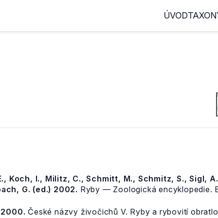
ÚVOD
TAXON
., Koch, I., Militz, C., Schmitt, M., Schmitz, S., Sigl, A.
ach, G. (ed.) 2002.
Ryby — Zoologická encyklopedie. E
, 2000.
České názvy živočichů V. Ryby a rybovití obratlov