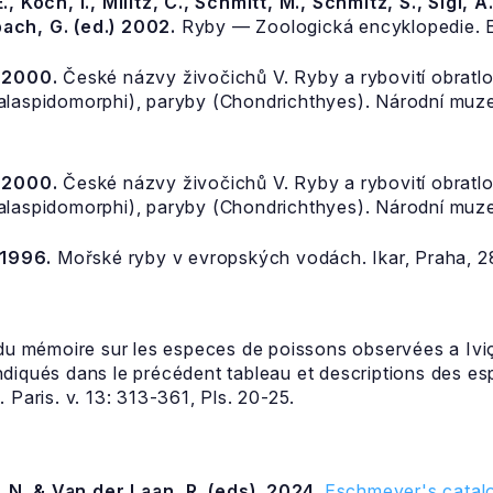
., Koch, I., Militz, C., Schmitt, M., Schmitz, S., Sigl, A.
ach, G. (ed.) 2002.
Ryby — Zoologická encyklopedie. E
, 2000.
České názvy živočichů V. Ryby a rybovití obratlov
halaspidomorphi), paryby (Chondrichthyes). Národní muz
, 2000.
České názvy živočichů V. Ryby a rybovití obratlov
halaspidomorphi), paryby (Chondrichthyes). Národní muz
 1996.
Mořské ryby v evropských vodách. Ikar, Praha, 2
 du mémoire sur les especes de poissons observées a Ivi
diqués dans le précédent tableau et descriptions des e
 Paris. v. 13: 313-361, Pls. 20-25.
 N. & Van der Laan, R. (eds). 2024.
Eschmeyer's catalo