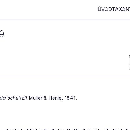
ÚVOD
TAXON
9
ja schultzii
Müller & Henle, 1841.