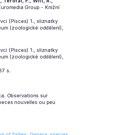
, Terofal, F., Witt, R.,
uromedia Group - Knižní
ci (Pisces) 1., sliznatky
eum (zoologické oddělení),
ci (Pisces) 1., sliznatky
eum (zoologické oddělení),
87 s.
ça. Observations sur
speces nouvelles ou peu
g of fishes: Genera, species,