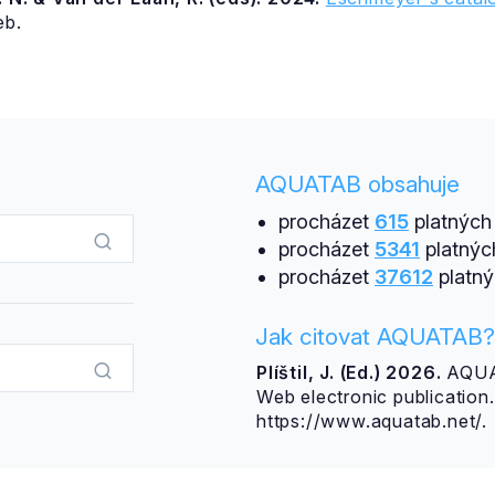
eb.
AQUATAB obsahuje
procházet
615
platných 
procházet
5341
platnýc
procházet
37612
platný
Jak citovat AQUATAB?
Plíštil, J. (Ed.) 2026.
AQUAT
Web electronic publicatio
https://www.aquatab.net/.