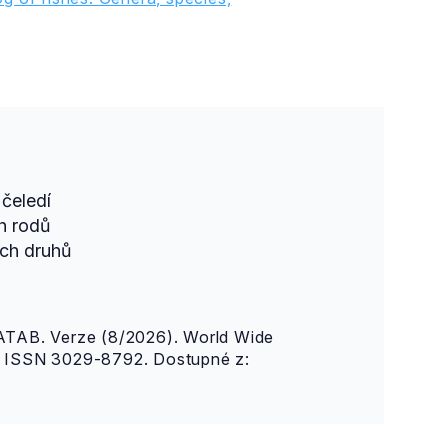
čeledí
h rodů
ch druhů
AB. Verze (8/2026). World Wide
n. ISSN 3029-8792. Dostupné z: