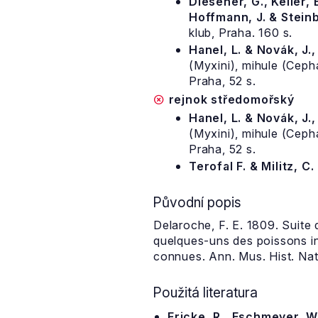
Diesener, G., Keller, E
Hoffmann, J. & Steinb
klub, Praha. 160 s.
Hanel, L. & Novák, J.
(Myxini), mihule (Cep
Praha, 52 s.
rejnok středomořský
Hanel, L. & Novák, J.
(Myxini), mihule (Cep
Praha, 52 s.
Terofal F. & Militz, C.
Původní popis
Delaroche, F. E. 1809. Suite
quelques-uns des poissons in
connues. Ann. Mus. Hist. Nat.
Použitá literatura
Fricke, R., Eschmeyer, W.