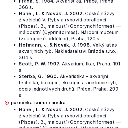
Frank, S. 1984.
Akvaristika. Práce, Praha,
368 s.
Hanel, L. & Novák, J. 2002.
České názvy
živočichů V. Ryby a rybovití obratlovci
(Pisces), 3., maloústí (Gonorynchiformes) —
máloostní (Cypriniformes). Národní muzeum
(zoologické oddělení), Praha, 120 s.
Hofmann, J. & Novák, J. 1998.
Velký atlas
akvarijních ryb. Nakladatelství Brázda s.r.o.,
364 s.
Scott, P. W. 1997.
Akvárium. Ikar, Praha, 191
s.
Sterba, G. 1960.
Akvaristika - akvarijní
technika, biologie, ekologie a anatomie ryb,
popis jednotlivých druhů. Práce, Praha, 299
s.
parmička sumatránská
Hanel, L. & Novák, J. 2002.
České názvy
živočichů V. Ryby a rybovití obratlovci
(Pisces), 3., maloústí (Gonorynchiformes) —