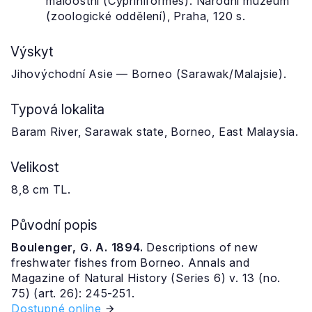
máloostní (Cypriniformes). Národní muzeum
(zoologické oddělení), Praha, 120 s.
Výskyt
Jihovýchodní Asie — Borneo (Sarawak/Malajsie).
Typová lokalita
Baram River, Sarawak state, Borneo, East Malaysia.
Velikost
8,8 cm TL.
Původní popis
Boulenger, G. A. 1894.
Descriptions of new
freshwater fishes from Borneo. Annals and
Magazine of Natural History (Series 6) v. 13 (no.
75) (art. 26): 245-251.
Dostupné online