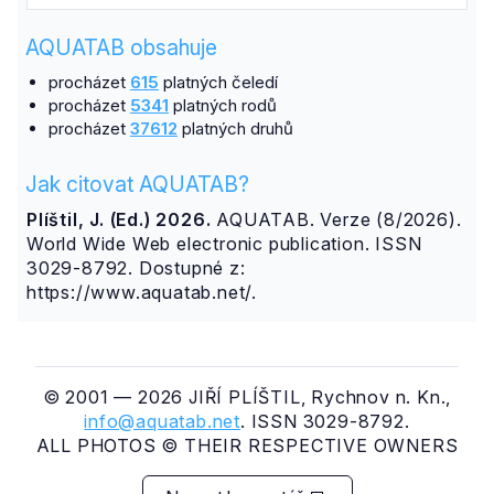
AQUATAB obsahuje
procházet
615
platných čeledí
procházet
5341
platných rodů
procházet
37612
platných druhů
Jak citovat AQUATAB?
Plíštil, J. (Ed.) 2026.
AQUATAB. Verze (8/2026).
World Wide Web electronic publication. ISSN
3029-8792. Dostupné z:
https://www.aquatab.net/.
© 2001 — 2026 JIŘÍ PLÍŠTIL, Rychnov n. Kn.,
info@aquatab.net
. ISSN 3029-8792.
ALL PHOTOS © THEIR RESPECTIVE OWNERS