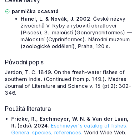
České názvy
parmička ocasatá
Hanel, L. & Novák, J. 2002.
České názvy
živočichů V. Ryby a rybovití obratlovci
(Pisces), 3., maloústí (Gonorynchiformes) —
máloostní (Cypriniformes). Národní muzeum
(zoologické oddělení), Praha, 120 s.
Původní popis
Jerdon, T. C. 1849. On the fresh-water fishes of
southern India. (Continued from p. 149.). Madras
Journal of Literature and Science v. 15 (pt 2): 302-
346.
Použitá literatura
Fricke, R., Eschmeyer, W. N. & Van der Laan,
R. (eds). 2024.
Eschmeyer's catalog of fishes:
Genera, species, references
. World Wide Web.