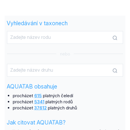
Vyhledávání v taxonech
nebo
AQUATAB obsahuje
procházet
615
platných čeledí
procházet
5341
platných rodů
procházet
37612
platných druhů
Jak citovat AQUATAB?