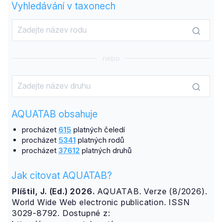
Vyhledávání v taxonech
nebo
AQUATAB obsahuje
procházet
615
platných čeledí
procházet
5341
platných rodů
procházet
37612
platných druhů
Jak citovat AQUATAB?
Plíštil, J. (Ed.) 2026.
AQUATAB. Verze (8/2026).
World Wide Web electronic publication. ISSN
3029-8792. Dostupné z: