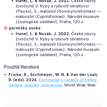
Hanel, L. & Novák, J. 2002.
České názvy
živočichů V. Ryby a rybovití obratlovci
(Pisces), 3., maloústí (Gonorynchiformes) —
máloostní (Cypriniformes). Národní muzeum
(zoologické oddělení), Praha, 120 s.
parmička asoka
Hanel, L. & Novák, J. 2002.
České názvy
živočichů V. Ryby a rybovití obratlovci
(Pisces), 3., maloústí (Gonorynchiformes) —
máloostní (Cypriniformes). Národní muzeum
(zoologické oddělení), Praha, 120 s.
Použitá literatura
Fricke, R., Eschmeyer, W. N. & Van der Laan,
R. (eds). 2024.
Eschmeyer's catalog of fishes:
Genera, species, references
. World Wide Web.