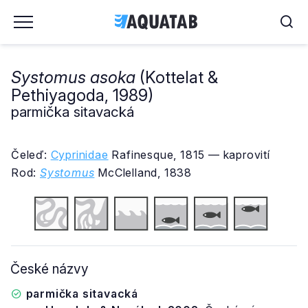
Systomus asoka
(Kottelat &
Pethiyagoda, 1989)
parmička sitavacká
Čeleď:
Cyprinidae
Rafinesque, 1815 — kaprovití
Rod:
Systomus
McClelland, 1838
České názvy
parmička sitavacká