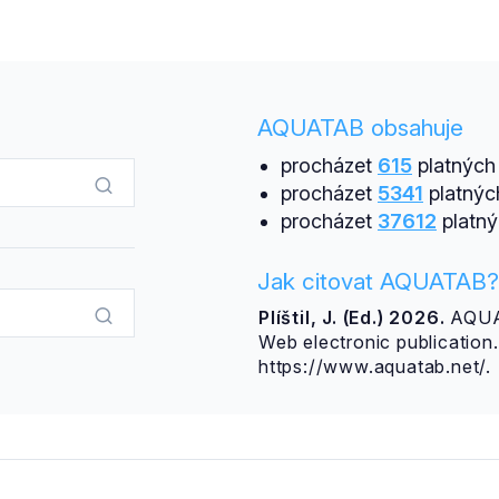
AQUATAB obsahuje
procházet
615
platných 
procházet
5341
platnýc
procházet
37612
platný
Jak citovat AQUATAB?
Plíštil, J. (Ed.) 2026.
AQUAT
Web electronic publicatio
https://www.aquatab.net/.