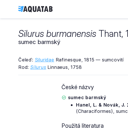
Silurus burmanensis
Thant, 
sumec barmský
Čeleď:
Siluridae
Rafinesque, 1815 — sumcovití
Rod:
Silurus
Linnaeus, 1758
České názvy
sumec barmský
Hanel, L. & Novák, J.
(Characiformes), sumci
Použitá literatura