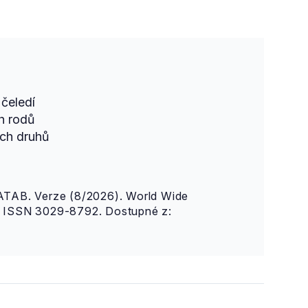
čeledí
h rodů
ch druhů
AB. Verze (8/2026). World Wide
n. ISSN 3029-8792. Dostupné z: