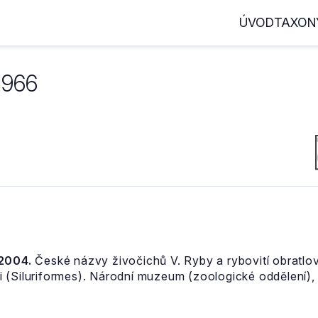
ÚVOD
TAXON
1966
 2004.
České názvy živočichů V. Ryby a rybovití obratlov
 (Siluriformes). Národní muzeum (zoologické oddělení), 