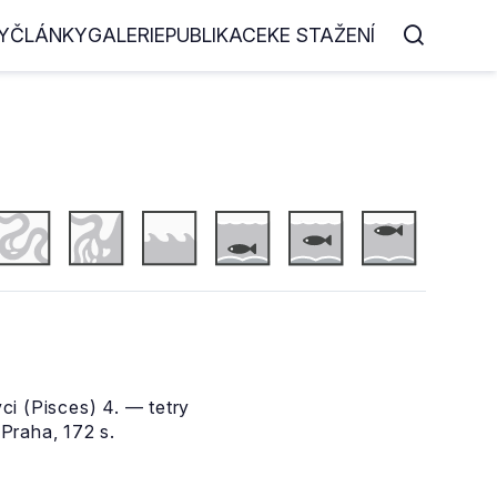
Y
ČLÁNKY
GALERIE
PUBLIKACE
KE STAŽENÍ
ci (Pisces) 4. — tetry
Praha, 172 s.