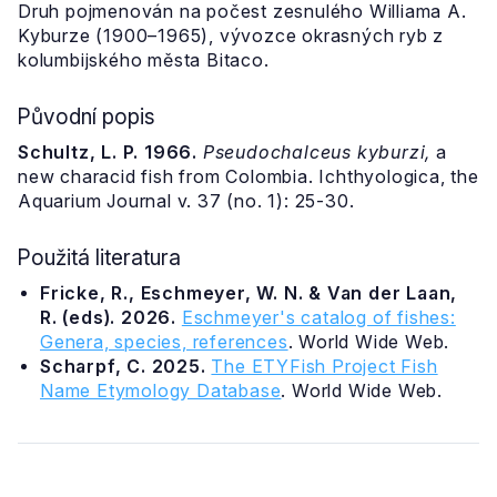
Druh pojmenován na počest zesnulého Williama A.
Kyburze (1900–1965), vývozce okrasných ryb z
kolumbijského města Bitaco.
Původní popis
Schultz, L. P. 1966.
Pseudochalceus kyburzi,
a
new characid fish from Colombia. Ichthyologica, the
Aquarium Journal v. 37 (no. 1): 25-30.
Použitá literatura
Fricke, R., Eschmeyer, W. N. & Van der Laan,
R. (eds). 2026.
Eschmeyer's catalog of fishes:
Genera, species, references
. World Wide Web.
Scharpf, C. 2025.
The ETYFish Project Fish
Name Etymology Database
. World Wide Web.