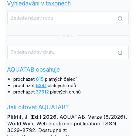
Vyhledávání v taxonech
nebo
AQUATAB obsahuje
procházet
615
platných čeledí
procházet
5341
platných rodů
procházet
37612
platných druhů
Jak citovat AQUATAB?
Plíštil, J. (Ed.) 2026.
AQUATAB. Verze (8/2026).
World Wide Web electronic publication. ISSN
3029-8792. Dostupné z: