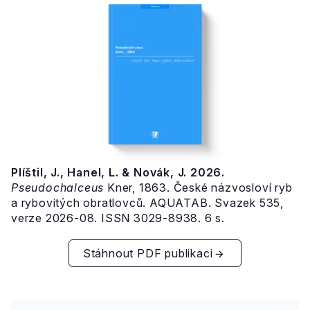
Plíštil, J., Hanel, L. & Novák, J. 2026.
Pseudochalceus
Kner, 1863. České názvosloví ryb
a rybovitých obratlovců. AQUATAB. Svazek 535,
verze 2026-08. ISSN 3029-8938. 6 s.
Stáhnout PDF publikaci