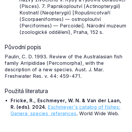
(Pisces). 7. Paprskoploutví (Actinopterygii)
Kostnatí (Neopterygii) [Ropušnicotvaří
(Scorpaeniformes) — ostnoploutví
(Perciformes) — Percoidei]. Národní muzeum
(zoologické oddělení), Praha, 152 s.
Původní popis
Paulin, C. D. 1993. Review of the Australasian fish
family Arripididae (Percomorpha), with the
description of a new species. Aust. J. Mar.
Freshwater Res. v. 44: 459-471.
Použitá literatura
Fricke, R., Eschmeyer, W. N. & Van der Laan,
R. (eds). 2024.
Eschmeyer's catalog of fishes:
Genera, species, references
. World Wide Web.