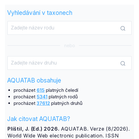
Vyhledávání v taxonech
nebo
AQUATAB obsahuje
procházet
615
platných čeledí
procházet
5341
platných rodů
procházet
37612
platných druhů
Jak citovat AQUATAB?
Plíštil, J. (Ed.) 2026.
AQUATAB. Verze (8/2026).
World Wide Web electronic publication. ISSN