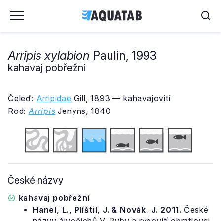
Arripis xylabion
Paulin, 1993
kahavaj pobřežní
Čeleď:
Arripidae
Gill, 1893 — kahavajovití
Rod:
Arripis
Jenyns, 1840
České názvy
kahavaj pobřežní
Hanel, L., Plíštil, J. & Novák, J. 2011.
České
názvy živočichů V. Ryby a rybovití obratlovci