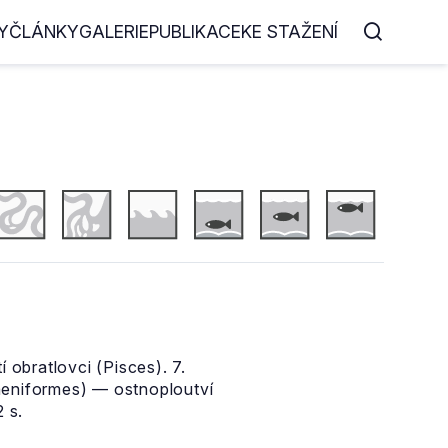
Y
ČLÁNKY
GALERIE
PUBLIKACE
KE STAŽENÍ
 obratlovci (Pisces). 7.
paeniformes) — ostnoploutví
 s.