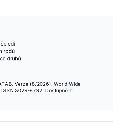
čeledí
h rodů
ch druhů
AB. Verze (8/2026). World Wide
n. ISSN 3029-8792. Dostupné z: