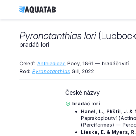
Pyronotanthias lori
(Lubbock 
bradáč lori
Čeleď:
Anthiadidae
Poey, 1861 — bradáčovití
Rod:
Pyronotanthias
Gill, 2022
České názvy
bradáč lori
Hanel, L., Plíštil, J. &
Paprskoploutví (Actino
(Perciformes) — Percoi
Lieske, E. & Myers, R