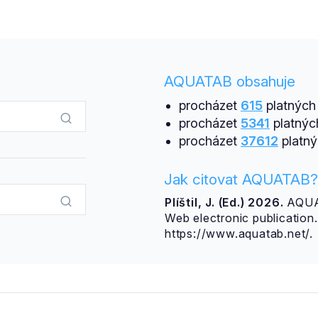
AQUATAB obsahuje
procházet
615
platných 
procházet
5341
platnýc
procházet
37612
platný
Jak citovat AQUATAB?
Plíštil, J. (Ed.) 2026.
AQUAT
Web electronic publicatio
https://www.aquatab.net/.