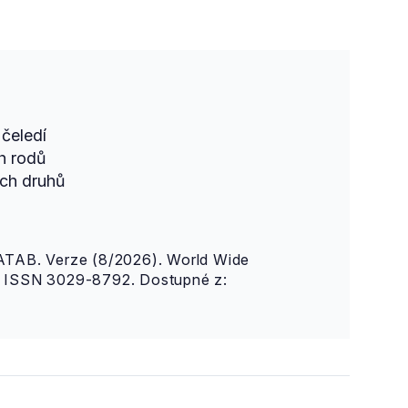
čeledí
h rodů
ch druhů
AB. Verze (8/2026). World Wide
n. ISSN 3029-8792. Dostupné z: