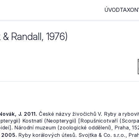
ÚVOD
TAXON
& Randall, 1976)
 Novák, J. 2011.
České názvy živočichů V. Ryby a rybovití
pterygii) Kostnatí (Neopterygii) [Ropušnicotvaří (Scor
dei]. Národní muzeum (zoologické oddělení), Praha, 152
. 2005.
Ryby korálových útesů. Svojtka & Co. s.r.o., Pra