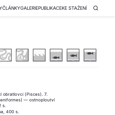
Y
ČLÁNKY
GALERIE
PUBLIKACE
KE STAŽENÍ
 obratlovci (Pisces). 7.
paeniformes) — ostnoploutví
 s.
ha, 400 s.