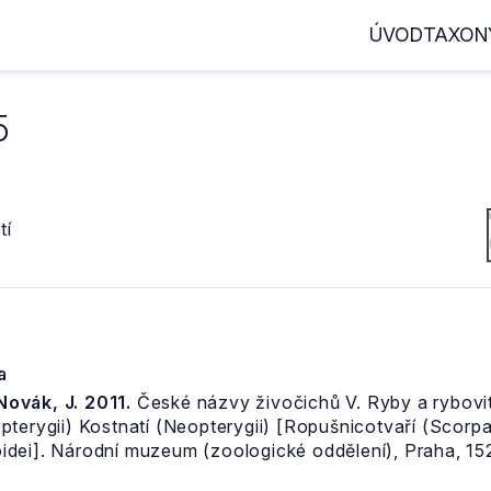
ÚVOD
TAXON
5
tí
a
 Novák, J. 2011.
České názvy živočichů V. Ryby a rybovití
pterygii) Kostnatí (Neopterygii) [Ropušnicotvaří (Scor
dei]. Národní muzeum (zoologické oddělení), Praha, 152