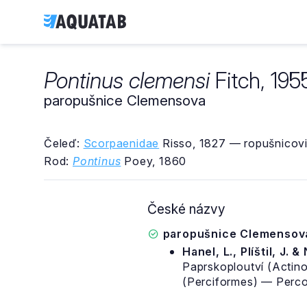
Pontinus clemensi
Fitch, 195
paropušnice Clemensova
Čeleď:
Scorpaenidae
Risso, 1827 — ropušnicovi
Rod:
Pontinus
Poey, 1860
České názvy
paropušnice Clemensov
Hanel, L., Plíštil, J. &
Paprskoploutví (Actino
(Perciformes) — Percoi