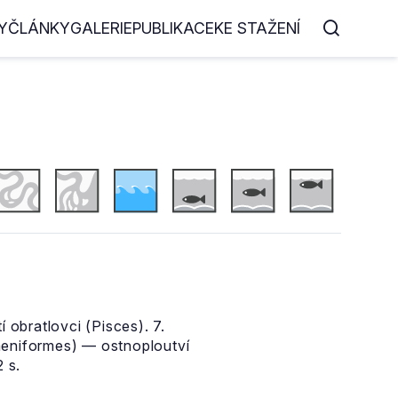
Y
ČLÁNKY
GALERIE
PUBLIKACE
KE STAŽENÍ
 obratlovci (Pisces). 7.
paeniformes) — ostnoploutví
 s.