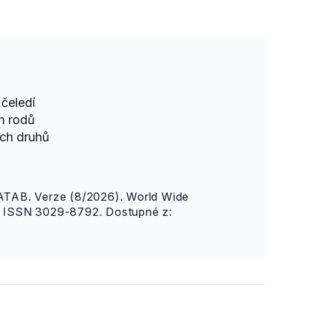
čeledí
h rodů
ch druhů
AB. Verze (8/2026). World Wide
n. ISSN 3029-8792. Dostupné z: