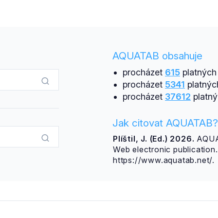
AQUATAB obsahuje
procházet
615
platných 
procházet
5341
platnýc
procházet
37612
platný
Jak citovat AQUATAB?
Plíštil, J. (Ed.) 2026.
AQUAT
Web electronic publicatio
https://www.aquatab.net/.