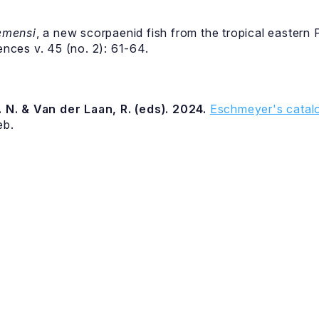
emensi
, a new scorpaenid fish from the tropical eastern P
ces v. 45 (no. 2): 61-64.
 N. & Van der Laan, R. (eds). 2024.
Eschmeyer's catalo
eb.