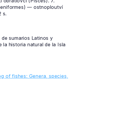
 obratlovci (Pisces). 7.
paeniformes) — ostnoploutví
 s.
s de sumarios Latinos y
a historia natural de la Isla
g of fishes: Genera, species,