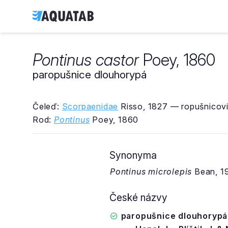
Pontinus castor
Poey, 1860
paropušnice dlouhorypá
Čeleď:
Scorpaenidae
Risso, 1827 — ropušnicovi
Rod:
Pontinus
Poey, 1860
Synonyma
Pontinus microlepis
Bean, 1
České názvy
paropušnice dlouhorypá