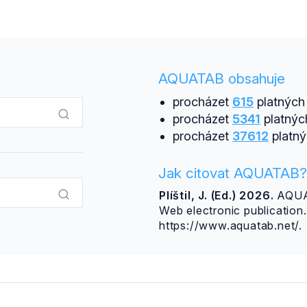
AQUATAB obsahuje
procházet
615
platných 
procházet
5341
platnýc
procházet
37612
platný
Jak citovat AQUATAB?
Plíštil, J. (Ed.) 2026.
AQUAT
Web electronic publicatio
https://www.aquatab.net/.