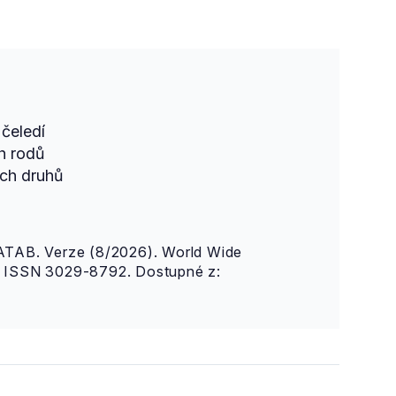
čeledí
h rodů
ch druhů
AB. Verze (8/2026). World Wide
n. ISSN 3029-8792. Dostupné z: