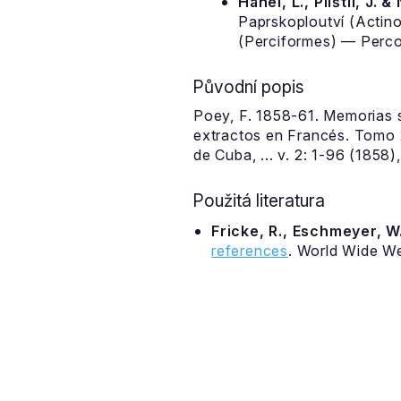
Hanel, L., Plíštil, J. &
Paprskoploutví (Actino
(Perciformes) — Percoi
Původní popis
Poey, F. 1858-61. Memorias s
extractos en Francés. Tomo 2.
de Cuba, ... v. 2: 1-96 (1858
Použitá literatura
Fricke, R., Eschmeyer, W.
references
. World Wide W