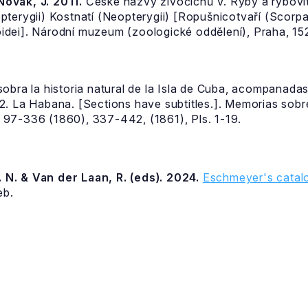
 Novák, J. 2011.
České názvy živočichů V. Ryby a rybovití
pterygii) Kostnatí (Neopterygii) [Ropušnicotvaří (Scor
dei]. Národní muzeum (zoologické oddělení), Praha, 152
obra la historia natural de la Isla de Cuba, acompanada
 La Habana. [Sections have subtitles.]. Memorias sobre l
), 97-336 (1860), 337-442, (1861), Pls. 1-19.
 N. & Van der Laan, R. (eds). 2024.
Eschmeyer's catalo
eb.