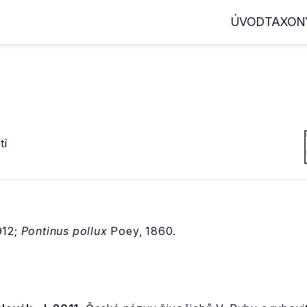
ÚVOD
TAXON
tí
912;
Pontinus pollux
Poey, 1860.