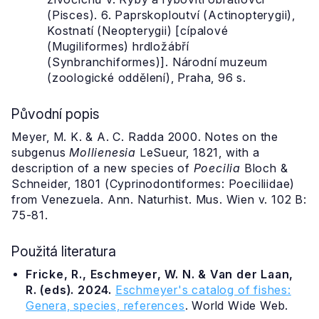
(Pisces). 6. Paprskoploutví (Actinopterygii),
Kostnatí (Neopterygii) [cípalové
(Mugiliformes) hrdložábří
(Synbranchiformes)]. Národní muzeum
(zoologické oddělení), Praha, 96 s.
Původní popis
Meyer, M. K. & A. C. Radda 2000. Notes on the
subgenus
Mollienesia
LeSueur, 1821, with a
description of a new species of
Poecilia
Bloch &
Schneider, 1801 (Cyprinodontiformes: Poeciliidae)
from Venezuela. Ann. Naturhist. Mus. Wien v. 102 B:
75-81.
Použitá literatura
Fricke, R., Eschmeyer, W. N. & Van der Laan,
R. (eds). 2024.
Eschmeyer's catalog of fishes:
Genera, species, references
. World Wide Web.