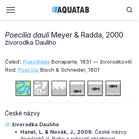
Poecilia dauli
Meyer & Radda, 2000
živorodka Dauliho
Čeleď:
Poeciliidae
Bonaparte, 1831 — živorodkovití
Rod:
Poecilia
Bloch & Schneider, 1801
České názvy
živorodka Dauliho
Hanel, L. & Novák, J., 2009.
České názvy
živočichů V. Ryby a rybovití obratlovci