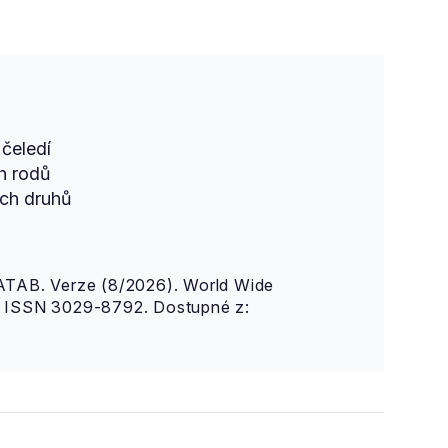
čeledí
h rodů
ch druhů
AB. Verze (8/2026). World Wide
n. ISSN 3029-8792. Dostupné z: