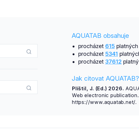
AQUATAB obsahuje
procházet
615
platných 
procházet
5341
platnýc
procházet
37612
platný
Jak citovat AQUATAB?
Plíštil, J. (Ed.) 2026.
AQUAT
Web electronic publicatio
https://www.aquatab.net/.