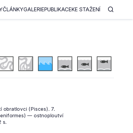
Y
ČLÁNKY
GALERIE
PUBLIKACE
KE STAŽENÍ
 obratlovci (Pisces). 7.
paeniformes) — ostnoploutví
 s.