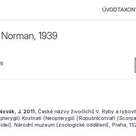
ÚVOD
TAXON
Norman, 1939
tí
 Novák, J. 2011.
České názvy živočichů V. Ryby a rybovití
pterygii) Kostnatí (Neopterygii) [Ropušnicotvaří (Scor
dei]. Národní muzeum (zoologické oddělení), Praha, 152