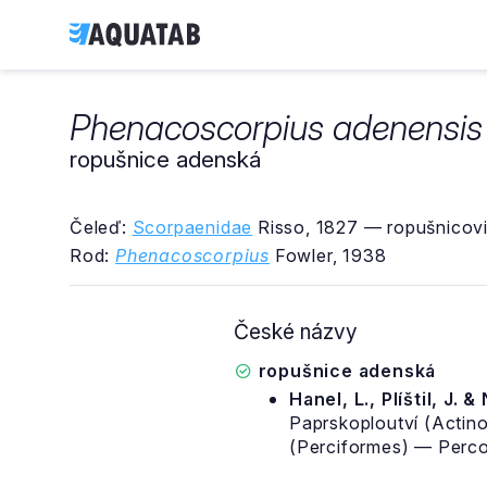
Phenacoscorpius adenensis
ropušnice adenská
Čeleď:
Scorpaenidae
Risso, 1827 — ropušnicovi
Rod:
Phenacoscorpius
Fowler, 1938
České názvy
ropušnice adenská
Hanel, L., Plíštil, J. &
Paprskoploutví (Actino
(Perciformes) — Percoi