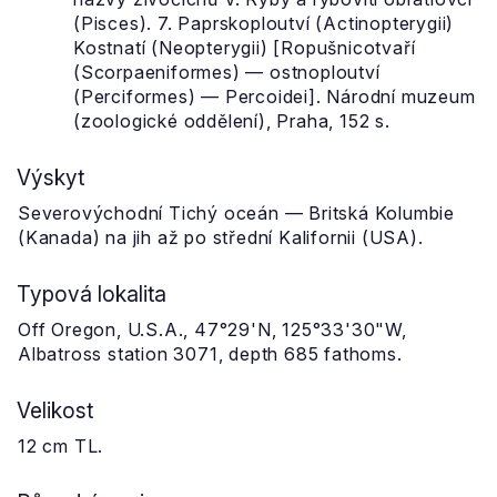
(Pisces). 7. Paprskoploutví (Actinopterygii)
Kostnatí (Neopterygii) [Ropušnicotvaří
(Scorpaeniformes) — ostnoploutví
(Perciformes) — Percoidei]. Národní muzeum
(zoologické oddělení), Praha, 152 s.
Výskyt
Severovýchodní Tichý oceán — Britská Kolumbie
(Kanada) na jih až po střední Kalifornii (USA).
Typová lokalita
Off Oregon, U.S.A., 47°29'N, 125°33'30"W,
Albatross station 3071, depth 685 fathoms.
Velikost
12 cm TL.