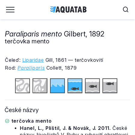
Paraliparis mento
Gilbert, 1892
terčovka mento
Čeleď:
Liparidae
Gill, 1861 — terčovkovití
Rod:
Paraliparis
Collett, 1879
České názvy
terčovka mento
Hanel, L., Plíštil, J. & Novák, J. 2011.
České
názvy živočichů V. Ryby a rybovití obratlovci