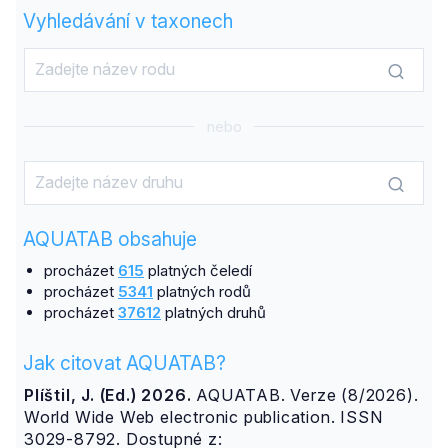
Vyhledávání v taxonech
nebo
AQUATAB obsahuje
procházet
615
platných čeledí
procházet
5341
platných rodů
procházet
37612
platných druhů
Jak citovat AQUATAB?
Plíštil, J. (Ed.) 2026.
AQUATAB. Verze (8/2026).
World Wide Web electronic publication. ISSN
3029-8792. Dostupné z: