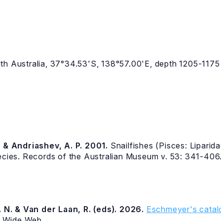
th Australia, 37°34.53'S, 138°57.00'E, depth 1205-1175
. & Andriashev, A. P. 2001.
Snailfishes (Pisces: Liparida
pecies. Records of the Australian Museum v. 53: 341-406
 N. & Van der Laan, R. (eds). 2026.
Eschmeyer's catalo
d Wide Web.