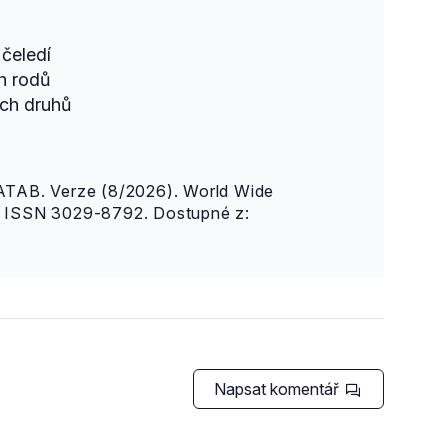
čeledí
h rodů
ch druhů
AB. Verze (8/2026). World Wide
n. ISSN 3029-8792. Dostupné z:
Napsat komentář