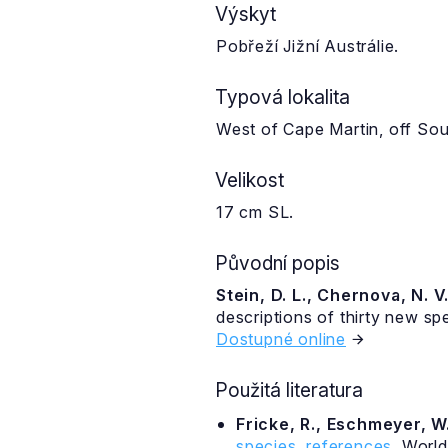
Výskyt
Pobřeží Jižní Austrálie.
Typová lokalita
West of Cape Martin, off Sou
Velikost
17 cm SL.
Původní popis
Stein, D. L., Chernova, N. V
descriptions of thirty new s
Dostupné online
Použitá literatura
Fricke, R., Eschmeyer, W.
species, references
. Worl