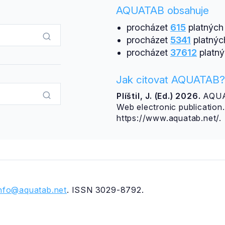
AQUATAB obsahuje
procházet
615
platných 
procházet
5341
platnýc
procházet
37612
platný
Jak citovat AQUATAB?
Plíštil, J. (Ed.) 2026.
AQUAT
Web electronic publicatio
https://www.aquatab.net/.
info@aquatab.net
. ISSN 3029-8792.