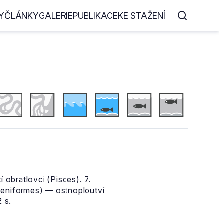
Y
ČLÁNKY
GALERIE
PUBLIKACE
KE STAŽENÍ
 obratlovci (Pisces). 7.
paeniformes) — ostnoploutví
 s.