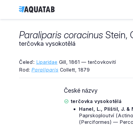
Paraliparis coracinus
Stein, 
terčovka vysokotělá
Čeleď:
Liparidae
Gill, 1861 — terčovkovití
Rod:
Paraliparis
Collett, 1879
České názvy
terčovka vysokotělá
Hanel, L., Plíštil, J. &
Paprskoploutví (Actino
(Perciformes) — Percoi