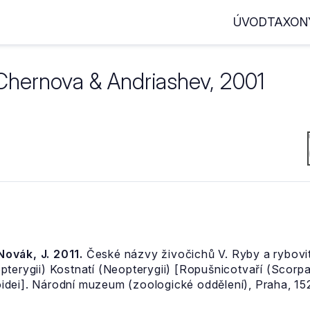
ÚVOD
TAXON
Chernova & Andriashev, 2001
 Novák, J. 2011.
České názvy živočichů V. Ryby a rybovití
pterygii) Kostnatí (Neopterygii) [Ropušnicotvaří (Scor
dei]. Národní muzeum (zoologické oddělení), Praha, 152