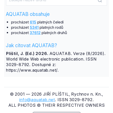
AQUATAB obsahuje
procházet
615
platných čeledí
procházet
5341
platných rodů
procházet
37612
platných druhů
Jak citovat AQUATAB?
Plíštil, J. (Ed.) 2026.
AQUATAB. Verze (8/2026).
World Wide Web electronic publication. ISSN
3029-8792. Dostupné z:
https://www.aquatab.net/.
© 2001 — 2026 JIŘÍ PLÍŠTIL, Rychnov n. Kn.,
info@aquatab.net
. ISSN 3029-8792.
ALL PHOTOS © THEIR RESPECTIVE OWNERS