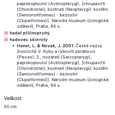
paprskoploutví (Actinopterygi), [chrupavčtí
(Chondrostei), kostnatí (Neopterygi): kostlíni
(Semionotiformes) - bezostní
(Clupeiformes)]. Národní muzeum (zologické
odělení), Praha, 64 s.
hadař příčnopruhý
hadovec skvrnitý
Hanel, L. & Novák, J. 2001.
České názvy
živočichů V. Ryby a rybovití obratlovci
(Pisces), 2., nozdratí (Sarcopterygi),
paprskoploutví (Actinopterygi), [chrupavčtí
(Chondrostei), kostnatí (Neopterygi): kostlíni
(Semionotiformes) - bezostní
(Clupeiformes)]. Národní muzeum (zologické
odělení), Praha, 64 s.
Velikost
50 cm.