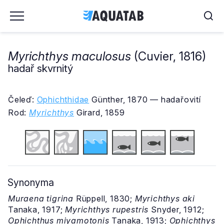
Myrichthys maculosus
(Cuvier, 1816)
hadař skvrnitý
Čeleď:
Ophichthidae
Günther, 1870 — hadařovití
Rod:
Myrichthys
Girard, 1859
Synonyma
Muraena tigrina
Rüppell, 1830;
Myrichthys aki
Tanaka, 1917;
Myrichthys rupestris
Snyder, 1912;
Ophichthus miyamotonis
Tanaka, 1913;
Ophichthys