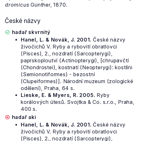
dromicus
Günther, 1870.
České názvy
hadař skvrnitý
Hanel, L. & Novák, J. 2001.
České názvy
živočichů V. Ryby a rybovití obratlovci
(Pisces), 2., nozdratí (Sarcopterygi),
paprskoploutví (Actinopterygi), [chrupavčtí
(Chondrostei), kostnatí (Neopterygi): kostlíni
(Semionotiformes) - bezostní
(Clupeiformes)]. Národní muzeum (zologické
odělení), Praha, 64 s.
Lieske, E. & Myers, R. 2005.
Ryby
korálových útesů. Svojtka & Co. s.r.o., Praha,
400 s.
hadař aki
Hanel, L. & Novák, J. 2001.
České názvy
živočichů V. Ryby a rybovití obratlovci
(Pisces), 2., nozdratí (Sarcopterygi),