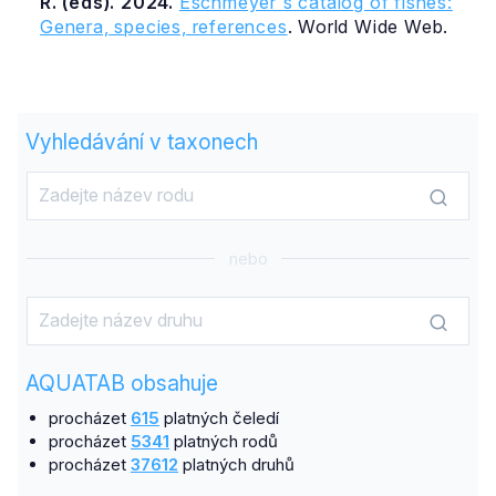
R. (eds). 2024.
Eschmeyer's catalog of fishes:
Genera, species, references
. World Wide Web.
Vyhledávání v taxonech
nebo
AQUATAB obsahuje
procházet
615
platných čeledí
procházet
5341
platných rodů
procházet
37612
platných druhů