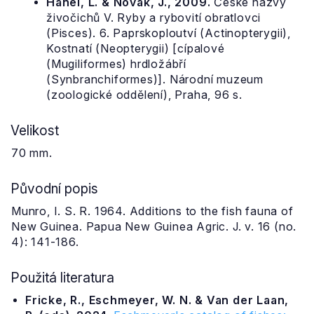
Hanel, L. & Novák, J., 2009.
České názvy
živočichů V. Ryby a rybovití obratlovci
(Pisces). 6. Paprskoploutví (Actinopterygii),
Kostnatí (Neopterygii) [cípalové
(Mugiliformes) hrdložábří
(Synbranchiformes)]. Národní muzeum
(zoologické oddělení), Praha, 96 s.
Velikost
70 mm.
Původní popis
Munro, I. S. R. 1964. Additions to the fish fauna of
New Guinea. Papua New Guinea Agric. J. v. 16 (no.
4): 141-186.
Použitá literatura
Fricke, R., Eschmeyer, W. N. & Van der Laan,