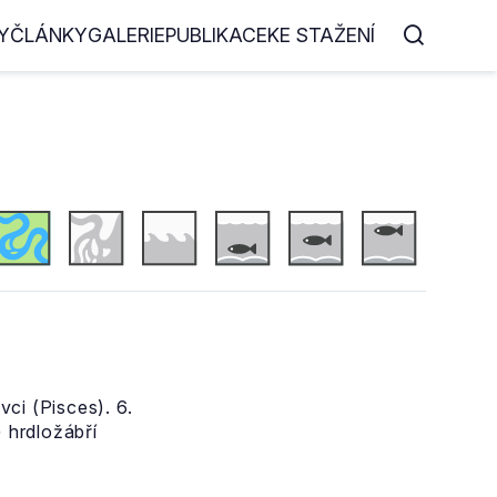
Y
ČLÁNKY
GALERIE
PUBLIKACE
KE STAŽENÍ
ci (Pisces). 6.
) hrdložábří