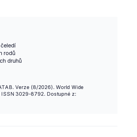
čeledí
h rodů
ch druhů
AB. Verze (8/2026). World Wide
n. ISSN 3029-8792. Dostupné z: