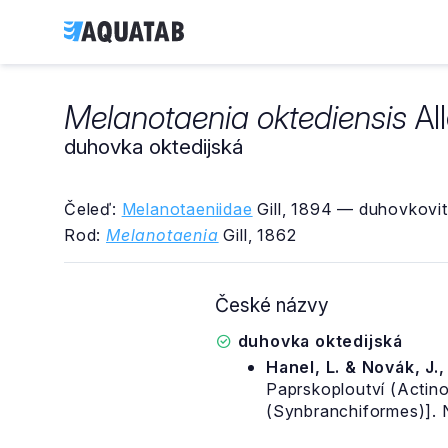
Melanotaenia oktediensis
Al
duhovka oktedijská
Čeleď:
Melanotaeniidae
Gill, 1894 — duhovkovit
Rod:
Melanotaenia
Gill, 1862
České názvy
duhovka oktedijská
Hanel, L. & Novák, J.
Paprskoploutví (Actinop
(Synbranchiformes)]. 