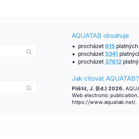
AQUATAB obsahuje
procházet
615
platných 
procházet
5341
platnýc
procházet
37612
platný
Jak citovat AQUATAB?
Plíštil, J. (Ed.) 2026.
AQUAT
Web electronic publicatio
https://www.aquatab.net/.