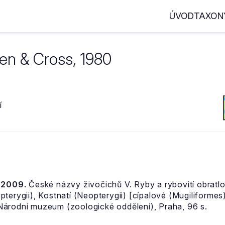
ÚVOD
TAXON
len & Cross, 1980
í
, 2009.
České názvy živočichů V. Ryby a rybovití obratlov
terygii), Kostnatí (Neopterygii) [cípalové (Mugiliformes
Národní muzeum (zoologické oddělení), Praha, 96 s.