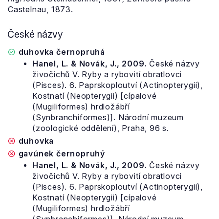
Castelnau, 1873.
České názvy
duhovka černopruhá
Hanel, L. & Novák, J., 2009.
České názvy
živočichů V. Ryby a rybovití obratlovci
(Pisces). 6. Paprskoploutví (Actinopterygii),
Kostnatí (Neopterygii) [cípalové
(Mugiliformes) hrdložábří
(Synbranchiformes)]. Národní muzeum
(zoologické oddělení), Praha, 96 s.
duhovka
gavúnek černopruhý
Hanel, L. & Novák, J., 2009.
České názvy
živočichů V. Ryby a rybovití obratlovci
(Pisces). 6. Paprskoploutví (Actinopterygii),
Kostnatí (Neopterygii) [cípalové
(Mugiliformes) hrdložábří