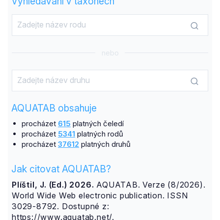
Vyhledávání v taxonech
nebo
AQUATAB obsahuje
procházet
615
platných čeledí
procházet
5341
platných rodů
procházet
37612
platných druhů
Jak citovat AQUATAB?
Plíštil, J. (Ed.) 2026.
AQUATAB. Verze (8/2026).
World Wide Web electronic publication. ISSN
3029-8792. Dostupné z:
https://www.aquatab.net/.