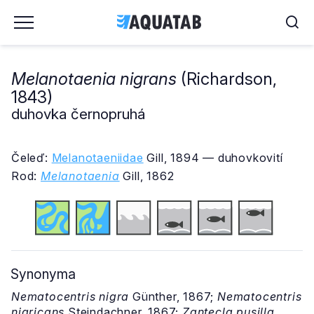
Melanotaenia nigrans
(Richardson,
1843)
duhovka černopruhá
Čeleď:
Melanotaeniidae
Gill, 1894 — duhovkovití
Rod:
Melanotaenia
Gill, 1862
Synonyma
Nematocentris nigra
Günther, 1867;
Nematocentris
nigricans
Steindachner, 1867;
Zantecla pusilla