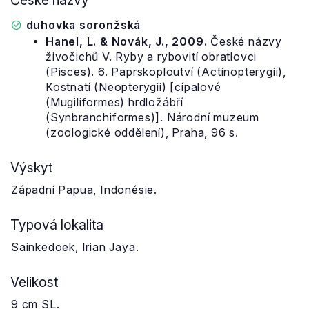
České názvy
duhovka soronžská
Hanel, L. & Novák, J., 2009.
České názvy
živočichů V. Ryby a rybovití obratlovci
(Pisces). 6. Paprskoploutví (Actinopterygii),
Kostnatí (Neopterygii) [cípalové
(Mugiliformes) hrdložábří
(Synbranchiformes)]. Národní muzeum
(zoologické oddělení), Praha, 96 s.
Výskyt
Západní Papua, Indonésie.
Typová lokalita
Sainkedoek, Irian Jaya.
Velikost
9 cm SL.