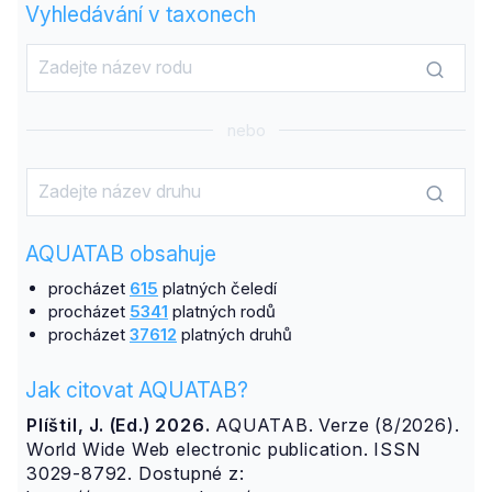
Vyhledávání v taxonech
nebo
AQUATAB obsahuje
procházet
615
platných čeledí
procházet
5341
platných rodů
procházet
37612
platných druhů
Jak citovat AQUATAB?
Plíštil, J. (Ed.) 2026.
AQUATAB. Verze (8/2026).
World Wide Web electronic publication. ISSN
3029-8792. Dostupné z: