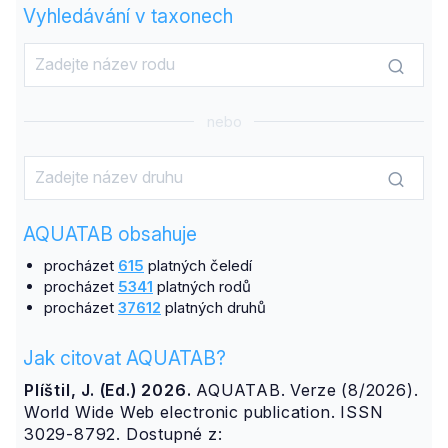
Vyhledávání v taxonech
nebo
AQUATAB obsahuje
procházet
615
platných čeledí
procházet
5341
platných rodů
procházet
37612
platných druhů
Jak citovat AQUATAB?
Plíštil, J. (Ed.) 2026.
AQUATAB. Verze (8/2026).
World Wide Web electronic publication. ISSN
3029-8792. Dostupné z: