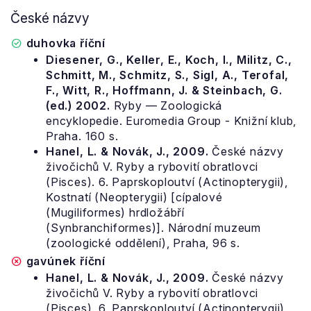
České názvy
duhovka říční
Diesener, G., Keller, E., Koch, I., Militz, C.,
Schmitt, M., Schmitz, S., Sigl, A., Terofal,
F., Witt, R., Hoffmann, J. & Steinbach, G.
(ed.) 2002.
Ryby — Zoologická
encyklopedie. Euromedia Group - Knižní klub,
Praha. 160 s.
Hanel, L. & Novák, J., 2009.
České názvy
živočichů V. Ryby a rybovití obratlovci
(Pisces). 6. Paprskoploutví (Actinopterygii),
Kostnatí (Neopterygii) [cípalové
(Mugiliformes) hrdložábří
(Synbranchiformes)]. Národní muzeum
(zoologické oddělení), Praha, 96 s.
gavúnek říční
Hanel, L. & Novák, J., 2009.
České názvy
živočichů V. Ryby a rybovití obratlovci
(Pisces). 6. Paprskoploutví (Actinopterygii),