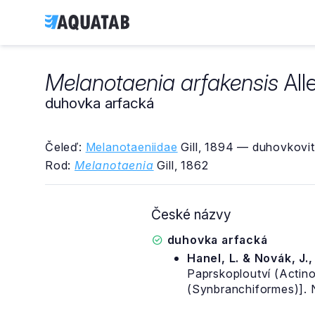
Melanotaenia arfakensis
All
duhovka arfacká
Čeleď:
Melanotaeniidae
Gill, 1894 — duhovkovit
Rod:
Melanotaenia
Gill, 1862
České názvy
duhovka arfacká
Hanel, L. & Novák, J.
Paprskoploutví (Actinop
(Synbranchiformes)]. 