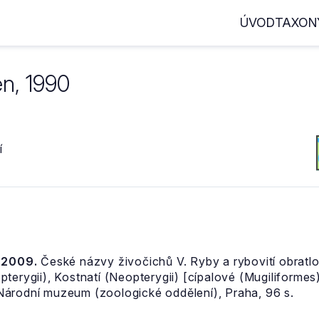
ÚVOD
TAXON
en, 1990
í
, 2009.
České názvy živočichů V. Ryby a rybovití obratlov
terygii), Kostnatí (Neopterygii) [cípalové (Mugiliformes
Národní muzeum (zoologické oddělení), Praha, 96 s.