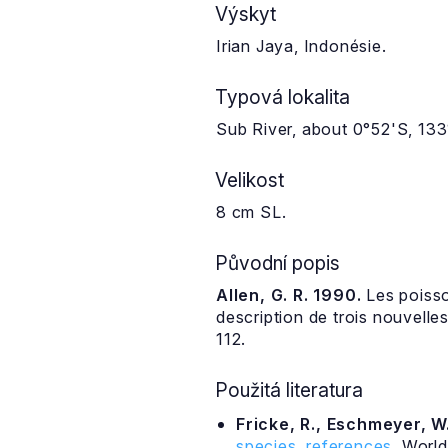
Výskyt
Irian Jaya, Indonésie.
Typová lokalita
Sub River, about 0°52'S, 133
Velikost
8 cm SL.
Původní popis
Allen, G. R. 1990.
Les poisso
description de trois nouvelle
112.
Použitá literatura
Fricke, R., Eschmeyer, W.
species, references
. Worl