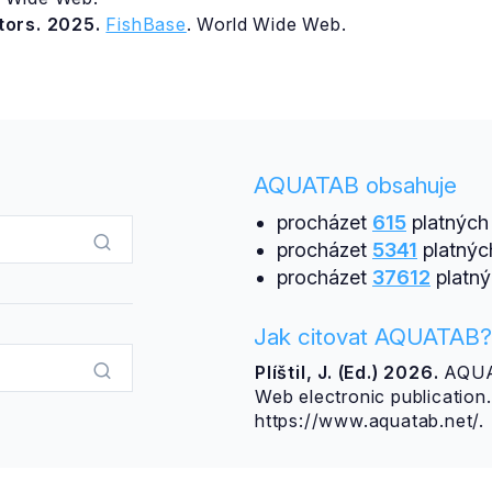
itors. 2025.
FishBase
. World Wide Web.
AQUATAB obsahuje
procházet
615
platných 
procházet
5341
platnýc
procházet
37612
platný
Jak citovat AQUATAB?
Plíštil, J. (Ed.) 2026.
AQUAT
Web electronic publicatio
https://www.aquatab.net/.