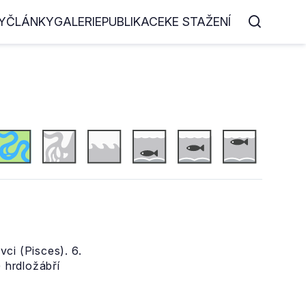
Y
ČLÁNKY
GALERIE
PUBLIKACE
KE STAŽENÍ
ci (Pisces). 6.
) hrdložábří