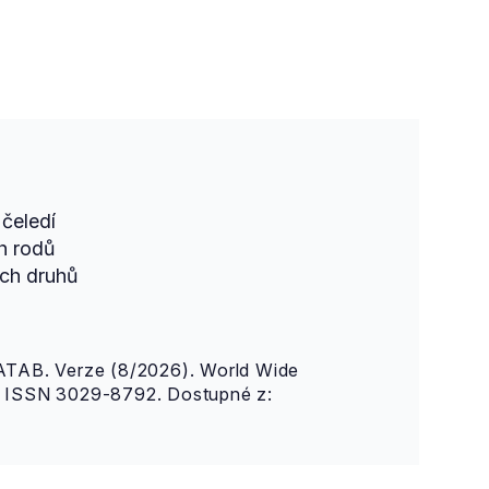
čeledí
h rodů
ch druhů
AB. Verze (8/2026). World Wide
n. ISSN 3029-8792. Dostupné z: