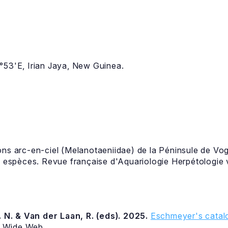
°53'E, Irian Jaya, New Guinea.
ns arc-en-ciel (Melanotaeniidae) de la Péninsule de Vog
s espèces. Revue française d'Aquariologie Herpétologie v
 N. & Van der Laan, R. (eds). 2025.
Eschmeyer's catalo
d Wide Web.