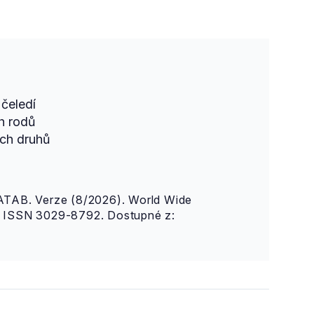
čeledí
h rodů
ch druhů
AB. Verze (8/2026). World Wide
n. ISSN 3029-8792. Dostupné z: