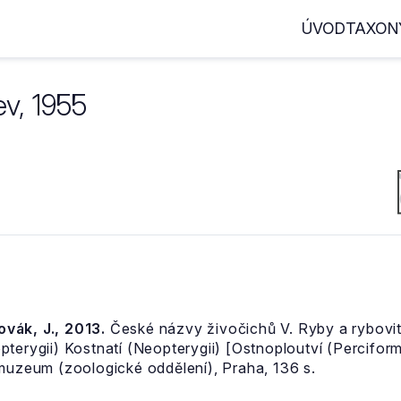
ÚVOD
TAXON
v, 1955
Novák, J., 2013.
České názvy živočichů V. Ryby a rybovití
pterygii) Kostnatí (Neopterygii) [Ostnoploutví (Percifor
 muzeum (zoologické oddělení), Praha, 136 s.