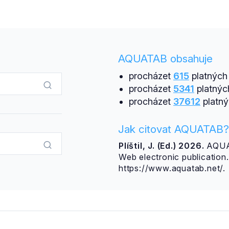
AQUATAB obsahuje
procházet
615
platných 
procházet
5341
platnýc
procházet
37612
platný
Jak citovat AQUATAB?
Plíštil, J. (Ed.) 2026.
AQUAT
Web electronic publicatio
https://www.aquatab.net/.