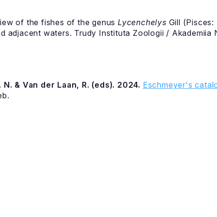
view of the fishes of the genus
Lycenchelys
Gill (Pisces:
and adjacent waters. Trudy Instituta Zoologii / Akademii
 N. & Van der Laan, R. (eds). 2024.
Eschmeyer's catalo
eb.