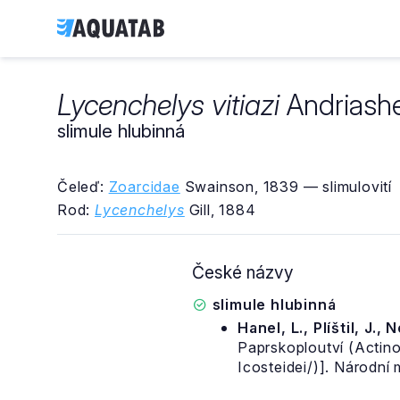
Lycenchelys vitiazi
Andriashe
slimule hlubinná
Čeleď:
Zoarcidae
Swainson, 1839 — slimulovití
Rod:
Lycenchelys
Gill, 1884
České názvy
slimule hlubinná
Hanel, L., Plíštil, J., 
Paprskoploutví (Actino
Icosteidei/)]. Národní