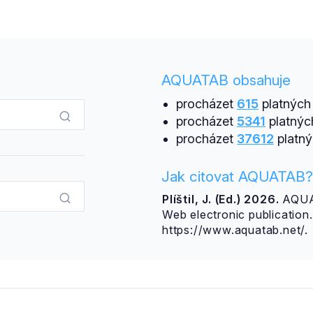
AQUATAB obsahuje
procházet
615
platných 
procházet
5341
platnýc
procházet
37612
platný
Jak citovat AQUATAB?
Plíštil, J. (Ed.) 2026.
AQUAT
Web electronic publicatio
https://www.aquatab.net/.