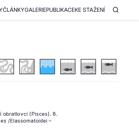
Y
ČLÁNKY
GALERIE
PUBLIKACE
KE STAŽENÍ
 obratlovci (Pisces). 8.
mes /Elassomatoidei –