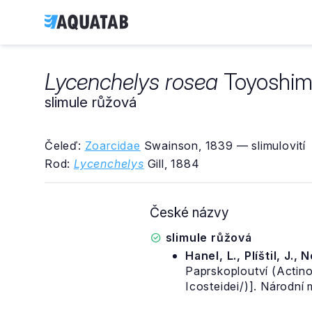
Lycenchelys rosea
Toyoshim
slimule růžová
Čeleď:
Zoarcidae
Swainson, 1839 — slimulovití
Rod:
Lycenchelys
Gill, 1884
České názvy
slimule růžová
Hanel, L., Plíštil, J., 
Paprskoploutví (Actino
Icosteidei/)]. Národní