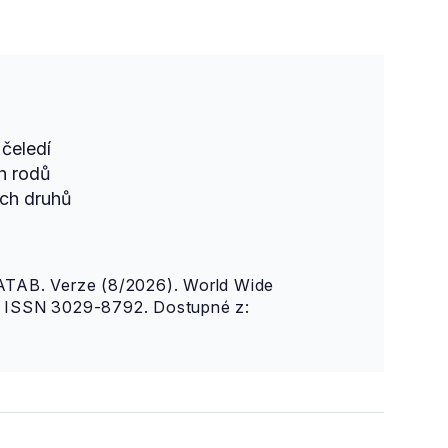
čeledí
h rodů
ch druhů
AB. Verze (8/2026). World Wide
n. ISSN 3029-8792. Dostupné z: