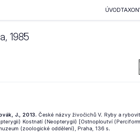
ÚVOD
TAXON
a, 1985
Novák, J., 2013.
České názvy živočichů V. Ryby a rybovití
pterygii) Kostnatí (Neopterygii) [Ostnoploutví (Percifor
 muzeum (zoologické oddělení), Praha, 136 s.