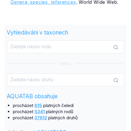
Genera, species, references
. World Wide Web.
Vyhledávání v taxonech
nebo
AQUATAB obsahuje
procházet
615
platných čeledí
procházet
5341
platných rodů
procházet
37612
platných druhů