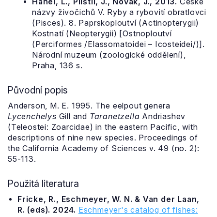
Hanel, L., Plíštil, J., Novák, J., 2013.
České
názvy živočichů V. Ryby a rybovití obratlovci
(Pisces). 8. Paprskoploutví (Actinopterygii)
Kostnatí (Neopterygii) [Ostnoploutví
(Perciformes /Elassomatoidei – Icosteidei/)].
Národní muzeum (zoologické oddělení),
Praha, 136 s.
Původní popis
Anderson, M. E. 1995. The eelpout genera
Lycenchelys
Gill and
Taranetzella
Andriashev
(Teleostei: Zoarcidae) in the eastern Pacific, with
descriptions of nine new species. Proceedings of
the California Academy of Sciences v. 49 (no. 2):
55-113.
Použitá literatura
Fricke, R., Eschmeyer, W. N. & Van der Laan,
R. (eds). 2024.
Eschmeyer's catalog of fishes: