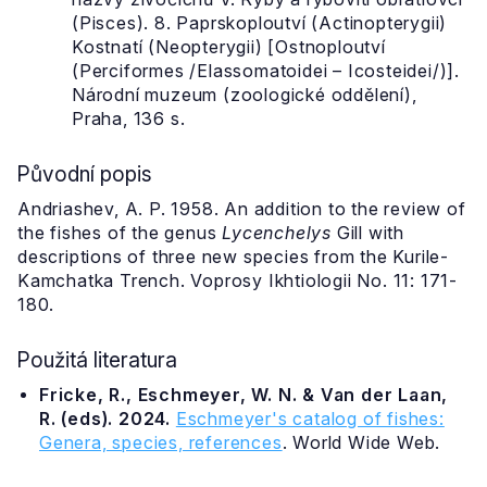
(Pisces). 8. Paprskoploutví (Actinopterygii)
Kostnatí (Neopterygii) [Ostnoploutví
(Perciformes /Elassomatoidei – Icosteidei/)].
Národní muzeum (zoologické oddělení),
Praha, 136 s.
Původní popis
Andriashev, A. P. 1958. An addition to the review of
the fishes of the genus
Lycenchelys
Gill with
descriptions of three new species from the Kurile-
Kamchatka Trench. Voprosy Ikhtiologii No. 11: 171-
180.
Použitá literatura
Fricke, R., Eschmeyer, W. N. & Van der Laan,
R. (eds). 2024.
Eschmeyer's catalog of fishes:
Genera, species, references
. World Wide Web.