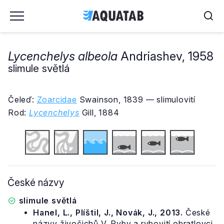
Lycenchelys albeola
Andriashev, 1958
slimule světlá
Čeleď:
Zoarcidae
Swainson, 1839 — slimulovití
Rod:
Lycenchelys
Gill, 1884
České názvy
slimule světlá
Hanel, L., Plíštil, J., Novák, J., 2013.
České
názvy živočichů V. Ryby a rybovití obratlovci