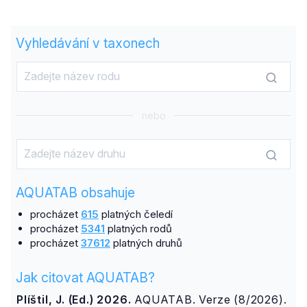
Vyhledávání v taxonech
nebo
AQUATAB obsahuje
procházet
615
platných čeledí
procházet
5341
platných rodů
procházet
37612
platných druhů
Jak citovat AQUATAB?
Plíštil, J. (Ed.) 2026.
AQUATAB. Verze (8/2026).