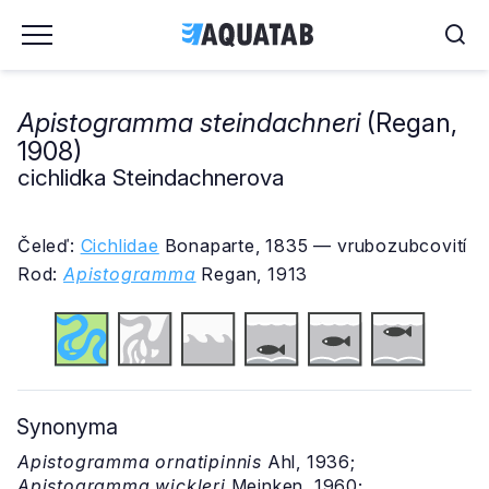
Apistogramma steindachneri
(Regan,
1908)
cichlidka Steindachnerova
Čeleď:
Cichlidae
Bonaparte, 1835 — vrubozubcovití
Rod:
Apistogramma
Regan, 1913
Synonyma
Apistogramma ornatipinnis
Ahl, 1936;
Apistogramma wickleri
Meinken, 1960;