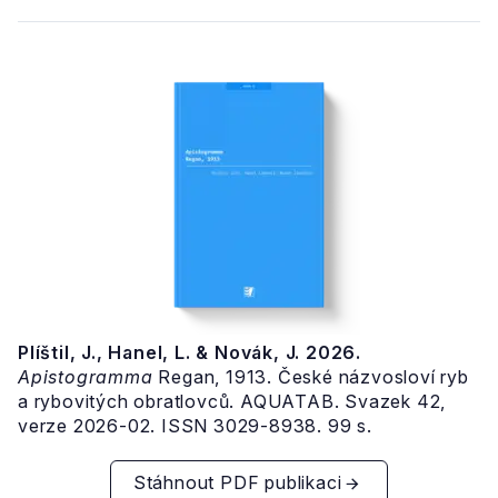
Plíštil, J., Hanel, L. & Novák, J. 2026.
Apistogramma
Regan, 1913. České názvosloví ryb
a rybovitých obratlovců. AQUATAB. Svazek 42,
verze 2026-02. ISSN 3029-8938. 99 s.
Stáhnout PDF publikaci