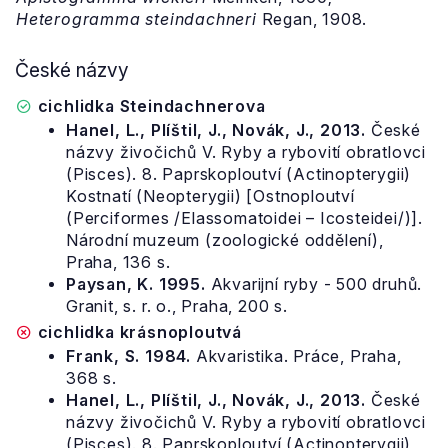
Heterogramma steindachneri
Regan, 1908.
České názvy
cichlidka Steindachnerova
Hanel, L., Plíštil, J., Novák, J., 2013.
České
názvy živočichů V. Ryby a rybovití obratlovci
(Pisces). 8. Paprskoploutví (Actinopterygii)
Kostnatí (Neopterygii) [Ostnoploutví
(Perciformes /Elassomatoidei – Icosteidei/)].
Národní muzeum (zoologické oddělení),
Praha, 136 s.
Paysan, K. 1995.
Akvarijní ryby - 500 druhů.
Granit, s. r. o., Praha, 200 s.
cichlidka krásnoploutvá
Frank, S. 1984.
Akvaristika. Práce, Praha,
368 s.
Hanel, L., Plíštil, J., Novák, J., 2013.
České
názvy živočichů V. Ryby a rybovití obratlovci
(Pisces). 8. Paprskoploutví (Actinopterygii)