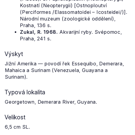
Kostnatí (Neopterygii) [Ostnoploutví
(Perciformes /Elassomatoidei – Icosteidei/)].
Národní muzeum (zoologické oddělení),
Praha, 136 s.
Zukal, R. 1968.
Akvarijní ryby. Svépomoc,
Praha, 241 s.
Výskyt
Jižní Amerika — povodí řek Essequibo, Demerara,
Mahaica a Surinam (Venezuela, Guayana a
Surinam).
Typová lokalita
Georgetown, Demerara River, Guyana.
Velikost
6,5 cm SL.