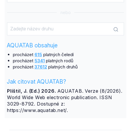
nebo
AQUATAB obsahuje
procházet
615
platných čeledí
procházet
5341
platných rodů
procházet
37612
platných druhů
Jak citovat AQUATAB?
Plíštil, J. (Ed.) 2026.
AQUATAB. Verze (8/2026).
World Wide Web electronic publication. ISSN
3029-8792. Dostupné z:
https://www.aquatab.net/.