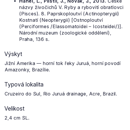
Hanel, L., Plíštil, J., Novák, J., 2013.
České
názvy živočichů V. Ryby a rybovití obratlovci
(Pisces). 8. Paprskoploutví (Actinopterygii)
Kostnatí (Neopterygii) [Ostnoploutví
(Perciformes /Elassomatoidei – Icosteidei/)].
Národní muzeum (zoologické oddělení),
Praha, 136 s.
Výskyt
Jižní Amerika — horní tok řeky Juruá, horní povodí
Amazonky, Brazílie.
Typová lokalita
Cruzeiro do Sul, Rio Juruá drainage, Acre, Brazil.
Velikost
2,4 cm SL.