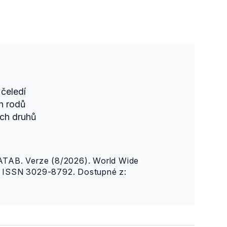
čeledí
h rodů
ch druhů
AB. Verze (8/2026). World Wide
n. ISSN 3029-8792. Dostupné z: