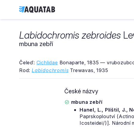
Labidochromis zebroides
Le
mbuna zebří
Čeleď:
Cichlidae
Bonaparte, 1835 — vrubozubco
Rod:
Labidochromis
Trewavas, 1935
České názvy
mbuna zebří
Hanel, L., Plíštil, J., 
Paprskoploutví (Actino
Icosteidei/)]. Národní