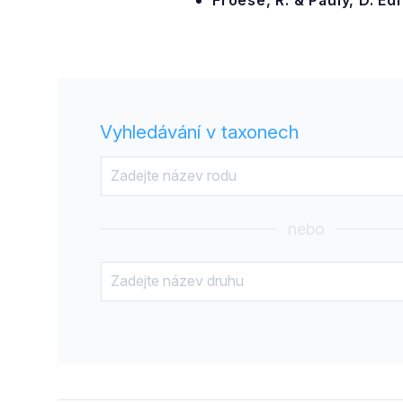
Froese, R. & Pauly, D. Ed
Vyhledávání v taxonech
nebo