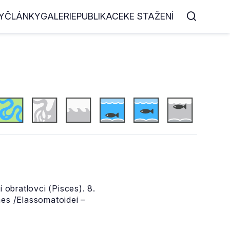
Y
ČLÁNKY
GALERIE
PUBLIKACE
KE STAŽENÍ
 obratlovci (Pisces). 8.
mes /Elassomatoidei –