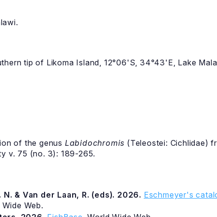
lawi.
thern tip of Likoma Island, 12°06'S, 34°43'E, Lake Mala
ion of the genus
Labidochromis
(Teleostei: Cichlidae) 
y v. 75 (no. 3): 189-265.
 N. & Van der Laan, R. (eds). 2026.
Eschmeyer's catalo
d Wide Web.