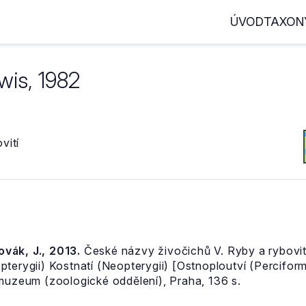
ÚVOD
TAXON
wis, 1982
vití
Novák, J., 2013.
České názvy živočichů V. Ryby a rybovití
pterygii) Kostnatí (Neopterygii) [Ostnoploutví (Percifor
 muzeum (zoologické oddělení), Praha, 136 s.