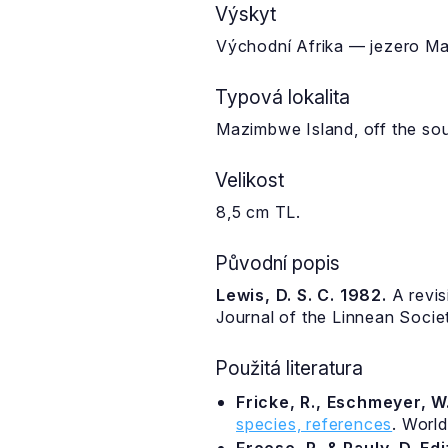
Výskyt
Východní Afrika — jezero Ma
Typová lokalita
Mazimbwe Island, off the sou
Velikost
8,5 cm TL.
Původní popis
Lewis, D. S. C. 1982.
A revis
Journal of the Linnean Societ
Použitá literatura
Fricke, R., Eschmeyer, W.
species, references
. Worl