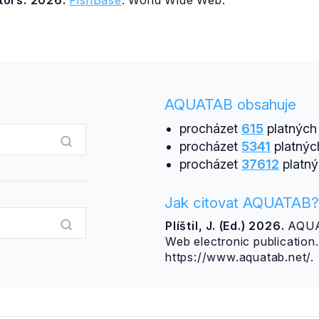
itors. 2026.
FishBase
. World Wide Web.
AQUATAB obsahuje
procházet
615
platných 
procházet
5341
platnýc
procházet
37612
platný
Jak citovat AQUATAB?
Plíštil, J. (Ed.) 2026.
AQUAT
Web electronic publicatio
https://www.aquatab.net/.