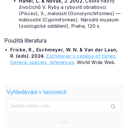
Hanel, L. & Novák, J. 2002.
České názvy
živočichů V. Ryby a rybovití obratlovci
(Pisces), 3., maloústí (Gonorynchiformes) —
máloostní (Cypriniformes). Národní muzeum
(zoologické oddělení), Praha, 120 s.
Použitá literatura
Fricke, R., Eschmeyer, W. N. & Van der Laan,
R. (eds). 2024.
Eschmeyer's catalog of fishes:
Genera, species, references
. World Wide Web.
Vyhledávání v taxonech
nebo