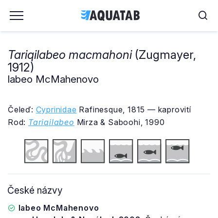
Tariqilabeo macmahoni
(Zugmayer,
1912)
labeo McMahenovo
Čeleď:
Cyprinidae
Rafinesque, 1815 — kaprovití
Rod:
Tariqilabeo
Mirza & Saboohi, 1990
České názvy
labeo McMahenovo